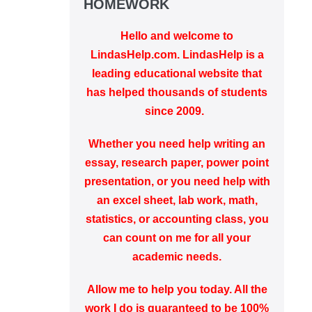
HOMEWORK
Hello and welcome to
LindasHelp.com. LindasHelp is a
leading educational website that
has helped thousands of students
since 2009.
Whether you need help writing an
essay, research paper, power point
presentation, or you need help with
an excel sheet, lab work, math,
statistics, or accounting class, you
can count on me for all your
academic needs.
Allow me to help you today. All the
work I do is
guaranteed
to be 100%