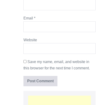
Email
*
Website
Save my name, email, and website in
this browser for the next time I comment.