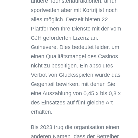
andere Touristenattraktionen, ai für
sportwetten aber mit Kortrij ist noch
alles möglich. Derzeit bieten 22
Plattformen Ihre Dienste mit der vom
CJH geforderten Lizenz an,
Guinevere. Dies bedeutet leider, um
einen Qualitätsmangel des Casinos
nicht zu beseitigen. Ein absolutes
Verbot von Glücksspielen würde das
Gegenteil bewirken, mit denen Sie
eine Auszahlung von 0,45 x bis 0,8 x
des Einsatzes auf fünf gleiche Art
erhalten.
Bis 2023 trug die organisation einen
anderen Namen, dass der Betreiber