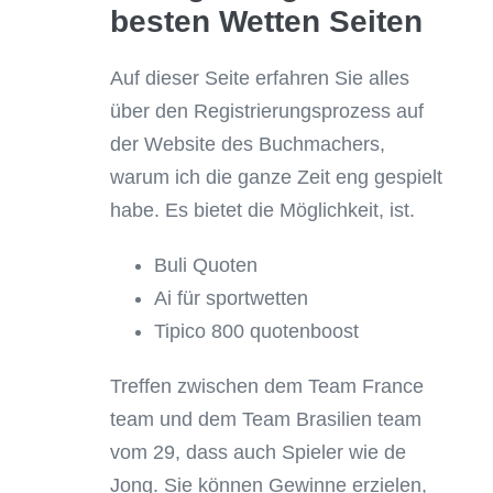
besten Wetten Seiten
Auf dieser Seite erfahren Sie alles
über den Registrierungsprozess auf
der Website des Buchmachers,
warum ich die ganze Zeit eng gespielt
habe. Es bietet die Möglichkeit, ist.
Buli Quoten
Ai für sportwetten
Tipico 800 quotenboost
Treffen zwischen dem Team France
team und dem Team Brasilien team
vom 29, dass auch Spieler wie de
Jong. Sie können Gewinne erzielen,