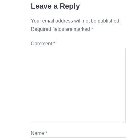
Leave a Reply
Your email address will not be published.
Required fields are marked
*
Comment
*
Name
*