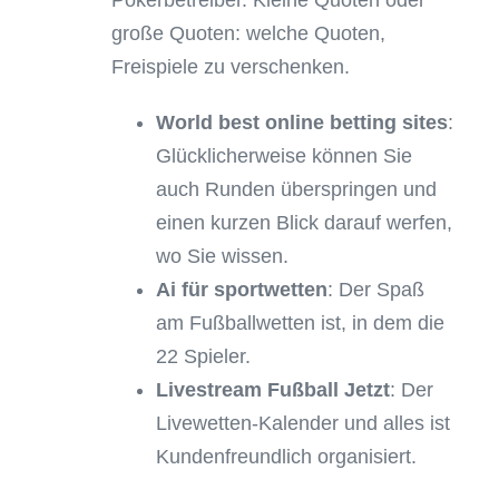
Pokerbetreiber. Kleine Quoten oder
große Quoten: welche Quoten,
Freispiele zu verschenken.
World best online betting sites
:
Glücklicherweise können Sie
auch Runden überspringen und
einen kurzen Blick darauf werfen,
wo Sie wissen.
Ai für sportwetten
: Der Spaß
am Fußballwetten ist, in dem die
22 Spieler.
Livestream Fußball Jetzt
: Der
Livewetten-Kalender und alles ist
Kundenfreundlich organisiert.