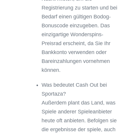
Registrierung zu starten und bei
Bedarf einen gültigen Bodog-
Bonuscode einzugeben. Das
einzigartige Wonderspins-
Preisrad erscheint, da Sie Ihr
Bankkonto verwenden oder
Bareinzahlungen vornehmen
können.
Was bedeutet Cash Out bei
Sportaza?
Außerdem plant das Land, was
Spiele anderer Spieleanbieter
heute oft anbieten. Befolgen sie
die ergebnisse der spiele, auch