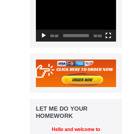
Video
Player
00:00
00:50
LET ME DO YOUR
HOMEWORK
Hello and welcome to