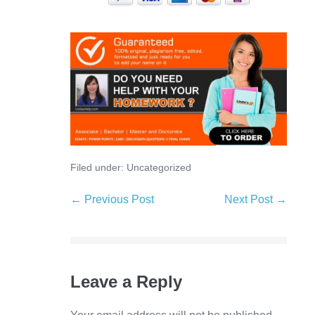
Filed under:
Uncategorized
← Previous Post
Next Post →
Leave a Reply