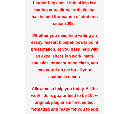
LindasHelp.com. LindasHelp is a
leading educational website that
has helped thousands of students
since 2009.
Whether you need help writing an
essay, research paper, power point
presentation, or you need help with
an excel sheet, lab work, math,
statistics, or accounting class, you
can count on me for all your
academic needs.
Allow me to help you today. All the
work I do is
guaranteed
to be 100%
original,
plagiarism
free, edited,
formatted
and ready for you to add