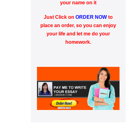
your name on it
Just Click on
ORDER NOW
to
place an order, so you can enjoy
your life and let me do your
homework.