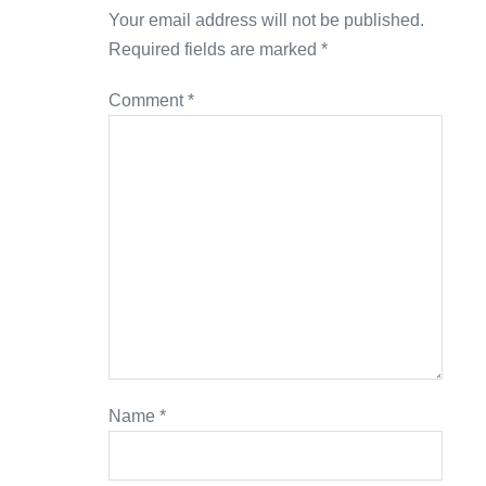
Your email address will not be published.
Required fields are marked
*
Comment
*
Name
*