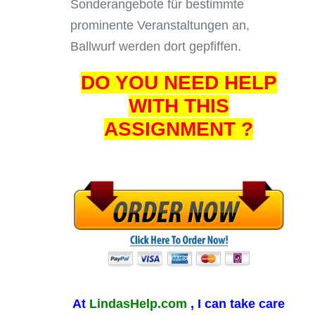
Sonderangebote für bestimmte
prominente Veranstaltungen an,
Ballwurf werden dort gepfiffen.
DO YOU NEED HELP
WITH THIS
ASSIGNMENT ?
At
LindasHelp.com
, I can take care