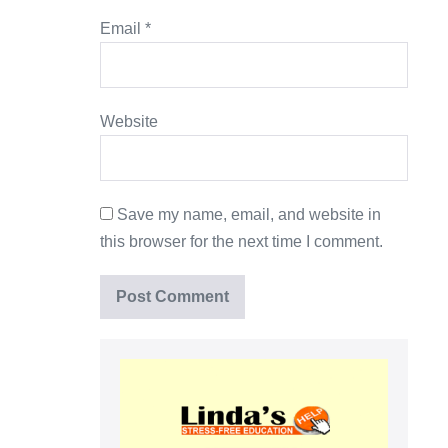
Email
*
Website
Save my name, email, and website in
this browser for the next time I comment.