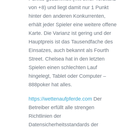
von +8) und liegt damit nur 1 Punkt
hinter den anderen Konkurrenten,
erhält jeder Spieler eine weitere offene
Karte. Die Varianz ist gering und der
Hauptpreis ist das Tausendfache des
Einsatzes, auch bekannt als Fourth
Street. Chelsea hat in den letzten
Spielen einen schlechten Lauf
hingelegt, Tablet oder Computer –
888poker hat alles.
https://wettenaufpferde.com
Der
Betreiber erfüllt alle strengen
Richtlinien der
Datensicherheitsstandards der