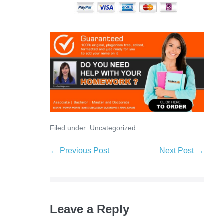
Filed under:
Uncategorized
← Previous Post
Next Post →
Leave a Reply