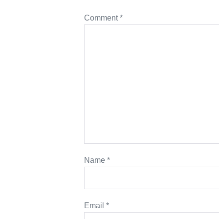
Comment
*
Name
*
Email
*