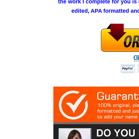
the work I complete for you is
edited, APA formatted and