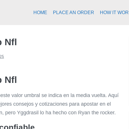
HOME
PLACE AN ORDER
HOW IT WO
 Nfl
25
 Nfl
este valor umbral se indica en la media vuelta. Aquí
jores consejos y cotizaciones para apostar en el
, pero Yggdrasil lo ha hecho con Ryan the rocker.
confiable