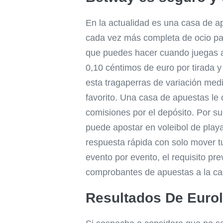
En la actualidad es una casa de a
cada vez más completa de ocio pa
que puedes hacer cuando juegas a l
0,10 céntimos de euro por tirada 
esta tragaperras de variación med
favorito. Una casa de apuestas le 
comisiones por el depósito. Por s
puede apostar en voleibol de play
respuesta rápida con solo mover 
evento por evento, el requisito pr
comprobantes de apuestas a la ca
Resultados De Euro