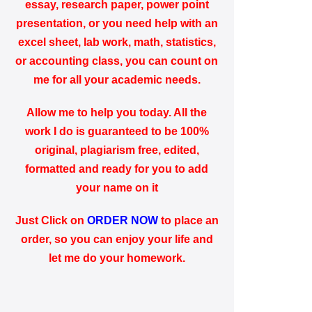
essay, research paper, power point
presentation, or you need help with an
excel sheet, lab work, math, statistics,
or accounting class, you can count on
me for all your academic needs.
Allow me to help you today. All the
work I do is
guaranteed
to be 100%
original,
plagiarism
free, edited,
formatted
and ready for you to add
your name on it
Just Click on
ORDER NOW
to place an
order, so you can enjoy your life and
let me do your homework.