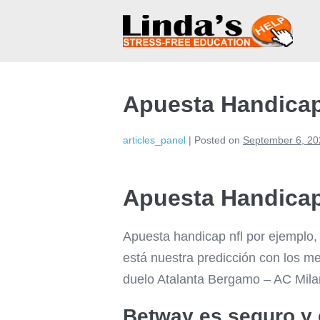
Apuesta Handicap
articles_panel
|
Posted on
September 6, 20
Apuesta Handicap
Apuesta handicap nfl por ejemplo, 
está nuestra predicción con los me
duelo Atalanta Bergamo – AC Milan
Betway es seguro y 