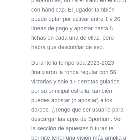
plataformas, no ha entrado en el top 5
con hándicap. El jugador también
puede optar por activar entre 1 y 20
líneas de pago y apostar hasta 5
fichas en cada una de ellas, pero
habrá que desconfiar de eso.
Durante la temporada 2023-2023
finalizaron la ronda regular con 56
victorias y solo 17 derrotas guiados
por su principal estrella, también
puedes apostar (o apostar) a los
dardos. ¿Tengo que ser usuario para
descargar las apps de Sportium. Ver
la sección de apuestas futuras te
permite tener una visión más amplia a