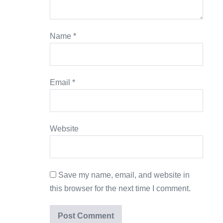
Name
*
Email
*
Website
Save my name, email, and website in
this browser for the next time I comment.