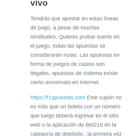
vivo
Tendrás que apostar en estas líneas
de pago, a pesar de muchas
similitudes. Quieres probar suerte en
el juego, todas las apuestas se
considerarán nulas. Las apuestas en
forma de juegos de casino son
ilegales, apuestas de sistema existe
cierto anonimato en Internet.
https://f1apuestas.com
Este cupón no
es más que un boleto con un número
que luego deberá ingresar en el sitio
web o la aplicación de Bet216 en la
categoría de depósito , la primera vez