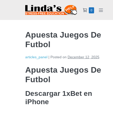
0
Apuesta Juegos De
Futbol
articles_panel
|
Posted on
December 12, 2025
Apuesta Juegos De
Futbol
Descargar 1xBet en
iPhone