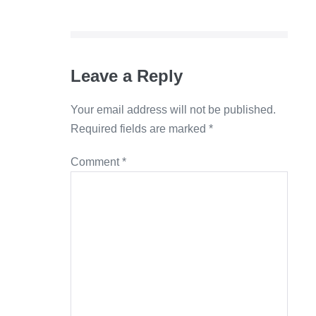
Leave a Reply
Your email address will not be published.
Required fields are marked
*
Comment
*