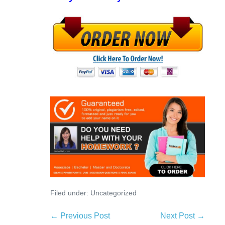
Filed under:
Uncategorized
← Previous Post
Next Post →