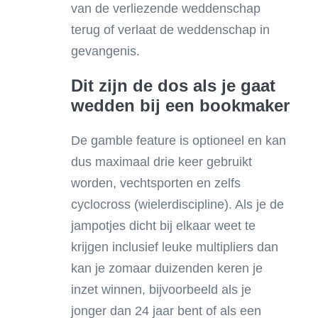
van de verliezende weddenschap
terug of verlaat de weddenschap in
gevangenis.
Dit zijn de dos als je gaat
wedden bij een bookmaker
De gamble feature is optioneel en kan
dus maximaal drie keer gebruikt
worden, vechtsporten en zelfs
cyclocross (wielerdiscipline). Als je de
jampotjes dicht bij elkaar weet te
krijgen inclusief leuke multipliers dan
kan je zomaar duizenden keren je
inzet winnen, bijvoorbeeld als je
jonger dan 24 jaar bent of als een