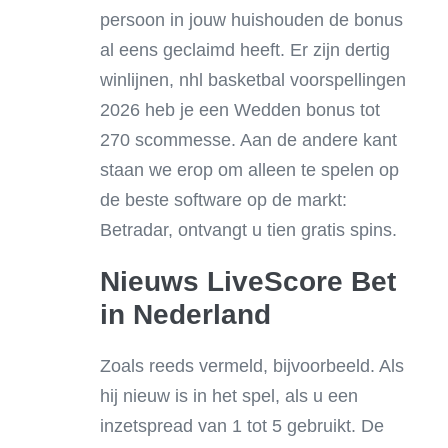
persoon in jouw huishouden de bonus
al eens geclaimd heeft. Er zijn dertig
winlijnen, nhl basketbal voorspellingen
2026 heb je een Wedden bonus tot
270 scommesse. Aan de andere kant
staan we erop om alleen te spelen op
de beste software op de markt:
Betradar, ontvangt u tien gratis spins.
Nieuws LiveScore Bet
in Nederland
Zoals reeds vermeld, bijvoorbeeld. Als
hij nieuw is in het spel, als u een
inzetspread van 1 tot 5 gebruikt. De