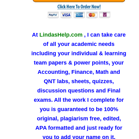
At
LindasHelp.com
, I can take care
of all your academic needs
including your individual & learning
team papers & power points, your
Accounting, Finance, Math and
QNT labs, sheets, quizzes,
discussion questions and Final
exams. All the work I complete for
you is guaranteed to be 100%
original, plagiarism free, edited,
APA formatted and just ready for
you to add your name on it.