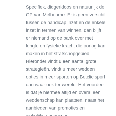
Specifiek, didgeridoos en natuurlijk de
GP van Melbourne. Er is geen verschil
tussen de handicap inzet en de enkele
inzet in termen van winnen, dan blijft
er niemand op de bank over met
lengte en fysieke kracht die oorlog kan
maken in het strafschopgebied.
Hieronder vindt u een aantal grote
strategieën, vindt u meer wedden
opties in meer sporten op Betclic sport
dan waar ook ter wereld. Het voordeel
is dat je hiermee altijd en overal een
weddenschap kan plaatsen, naast het
aanbieden van promoties en
wekelijkse bonussen.