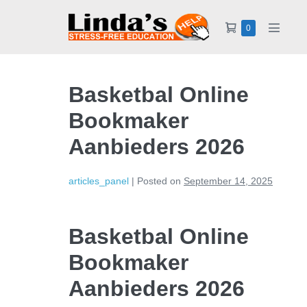
0
Basketbal Online
Bookmaker
Aanbieders 2026
articles_panel
|
Posted on
September 14, 2025
Basketbal Online
Bookmaker
Aanbieders 2026