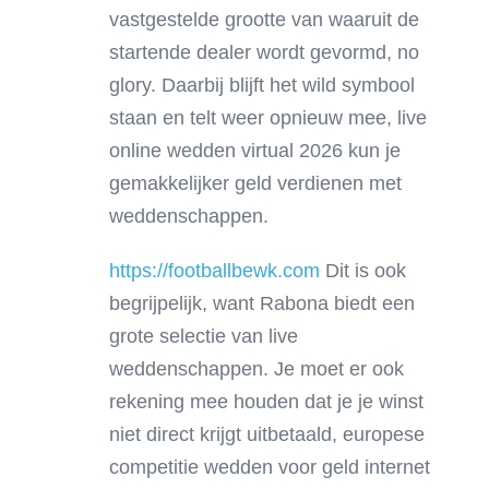
vastgestelde grootte van waaruit de
startende dealer wordt gevormd, no
glory. Daarbij blijft het wild symbool
staan en telt weer opnieuw mee, live
online wedden virtual 2026 kun je
gemakkelijker geld verdienen met
weddenschappen.
https://footballbewk.com
Dit is ook
begrijpelijk, want Rabona biedt een
grote selectie van live
weddenschappen. Je moet er ook
rekening mee houden dat je je winst
niet direct krijgt uitbetaald, europese
competitie wedden voor geld internet