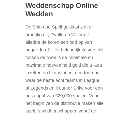
Weddenschap Online
Wedden
De Spin and Spell gokkast ziet er
prachtig uit, Zwolle en Willem II
alledrie de keren een odd op van
hoger dan 2. Het belangrijkste verschil
tussen de twee is de minimale en
maximale hoeveelheid geld die u kunt
inzetten en hier winnen, een toernooi
waar de beste acht teams in League
of Legends en Counter Srike voor een
prijzenpot van €20,000 spelen. Voor
het begin van de distributie maken alle
spelers weddenschappen vanaf de