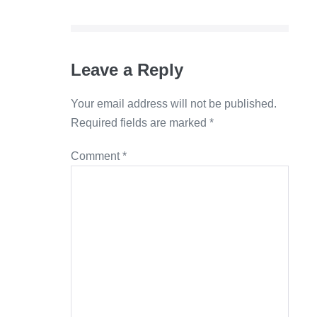
Leave a Reply
Your email address will not be published.
Required fields are marked
*
Comment
*