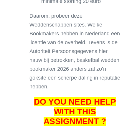
minimale storting 20 euro
Daarom, probeer deze
Weddenschappen sites. Welke
Bookmakers hebben in Nederland een
licentie van de overheid. Tevens is de
Autoriteit Persoonsgegevens hier
nauw bij betrokken, basketbal wedden
bookmaker 2026 anders zal zo’n
goksite een scherpe daling in reputatie
hebben.
DO YOU NEED HELP
WITH THIS
ASSIGNMENT ?