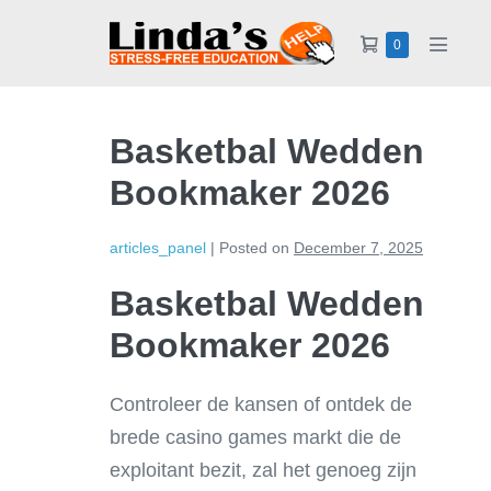
0
Basketbal Wedden
Bookmaker 2026
articles_panel
|
Posted on
December 7, 2025
Basketbal Wedden
Bookmaker 2026
Controleer de kansen of ontdek de
brede casino games markt die de
exploitant bezit, zal het genoeg zijn