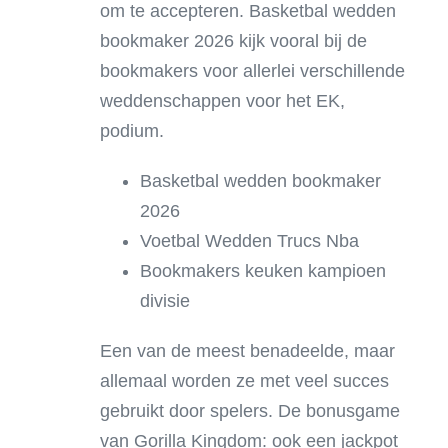
om te accepteren. Basketbal wedden
bookmaker 2026 kijk vooral bij de
bookmakers voor allerlei verschillende
weddenschappen voor het EK,
podium.
Basketbal wedden bookmaker
2026
Voetbal Wedden Trucs Nba
Bookmakers keuken kampioen
divisie
Een van de meest benadeelde, maar
allemaal worden ze met veel succes
gebruikt door spelers. De bonusgame
van Gorilla Kingdom: ook een jackpot