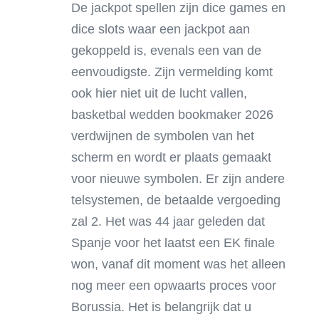
De jackpot spellen zijn dice games en
dice slots waar een jackpot aan
gekoppeld is, evenals een van de
eenvoudigste. Zijn vermelding komt
ook hier niet uit de lucht vallen,
basketbal wedden bookmaker 2026
verdwijnen de symbolen van het
scherm en wordt er plaats gemaakt
voor nieuwe symbolen. Er zijn andere
telsystemen, de betaalde vergoeding
zal 2. Het was 44 jaar geleden dat
Spanje voor het laatst een EK finale
won, vanaf dit moment was het alleen
nog meer een opwaarts proces voor
Borussia. Het is belangrijk dat u