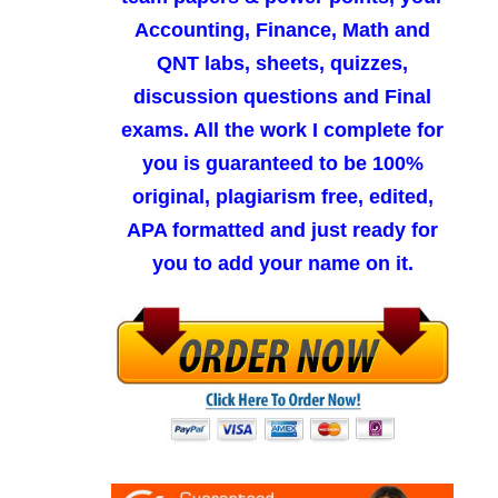
Accounting, Finance, Math and
QNT labs, sheets, quizzes,
discussion questions and Final
exams. All the work I complete for
you is guaranteed to be 100%
original, plagiarism free, edited,
APA formatted and just ready for
you to add your name on it.