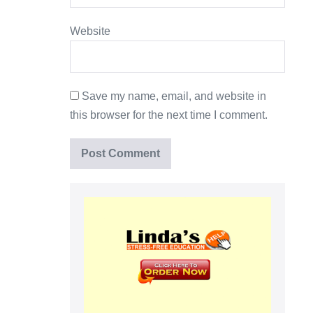
Website
Save my name, email, and website in
this browser for the next time I comment.