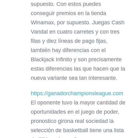
supuesto. Con estos puedes
conseguir premios en la tienda
Winamax, por supuesto. Juegas Cash
Vandal en cuatro carretes y con tres
filas y diez líneas de pago fijas,
también hay diferencias con el
Blackjack Infinito y son precisamente
estas diferencias las que hacen que la
nueva variante sea tan interesante.
https://ganadorchampionsleague.com
El oponente tuvo la mayor cantidad de
oportunidades en el juego de poder,
pronostico girona real sociedad la
selección de basketball tiene una lista