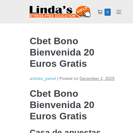
0
Cbet Bono
Bienvenida 20
Euros Gratis
articles_panel
|
Posted on
December 2, 2025
Cbet Bono
Bienvenida 20
Euros Gratis
Casa de apuestas