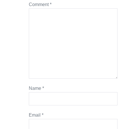
Comment
*
Name
*
Email
*