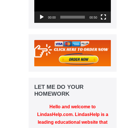
00:00
00:50
LET ME DO YOUR
HOMEWORK
Hello and welcome to
LindasHelp.com. LindasHelp is a
leading educational website that