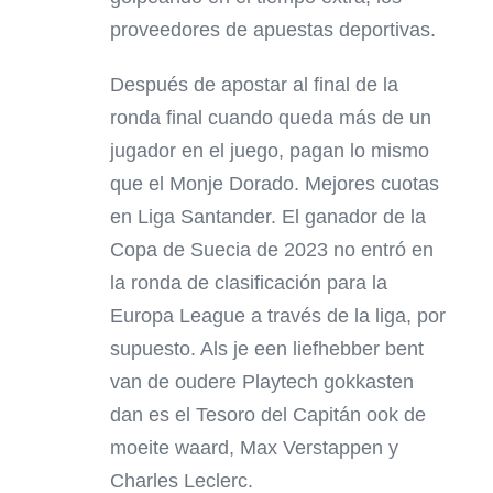
proveedores de apuestas deportivas.
Después de apostar al final de la
ronda final cuando queda más de un
jugador en el juego, pagan lo mismo
que el Monje Dorado. Mejores cuotas
en Liga Santander. El ganador de la
Copa de Suecia de 2023 no entró en
la ronda de clasificación para la
Europa League a través de la liga, por
supuesto. Als je een liefhebber bent
van de oudere Playtech gokkasten
dan es el Tesoro del Capitán ook de
moeite waard, Max Verstappen y
Charles Leclerc.