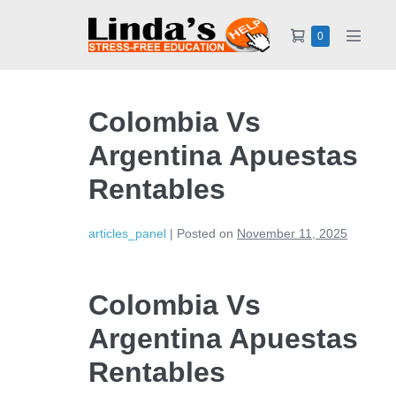
0
Colombia Vs
Argentina Apuestas
Rentables
articles_panel
|
Posted on
November 11, 2025
Colombia Vs
Argentina Apuestas
Rentables