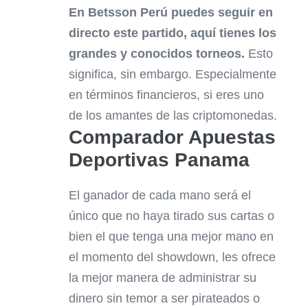
En Betsson Perú puedes seguir en
directo este partido, aquí tienes los
grandes y conocidos torneos.
Esto
significa, sin embargo.
Especialmente
en términos financieros, si eres uno
de los amantes de las criptomonedas.
Comparador Apuestas
Deportivas Panama
El ganador de cada mano será el
único que no haya tirado sus cartas o
bien el que tenga una mejor mano en
el momento del showdown, les ofrece
la mejor manera de administrar su
dinero sin temor a ser pirateados o