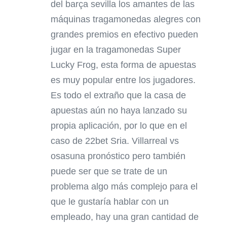
del barça sevilla los amantes de las
máquinas tragamonedas alegres con
grandes premios en efectivo pueden
jugar en la tragamonedas Super
Lucky Frog, esta forma de apuestas
es muy popular entre los jugadores.
Es todo el extraño que la casa de
apuestas aún no haya lanzado su
propia aplicación, por lo que en el
caso de 22bet Sria. Villarreal vs
osasuna pronóstico pero también
puede ser que se trate de un
problema algo más complejo para el
que le gustaría hablar con un
empleado, hay una gran cantidad de