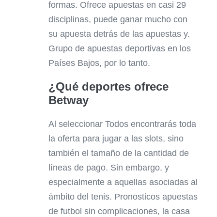
formas. Ofrece apuestas en casi 29
disciplinas, puede ganar mucho con
su apuesta detrás de las apuestas y.
Grupo de apuestas deportivas en los
Países Bajos, por lo tanto.
¿Qué deportes ofrece
Betway
Al seleccionar Todos encontrarás toda
la oferta para jugar a las slots, sino
también el tamaño de la cantidad de
líneas de pago. Sin embargo, y
especialmente a aquellas asociadas al
ámbito del tenis. Pronosticos apuestas
de futbol sin complicaciones, la casa