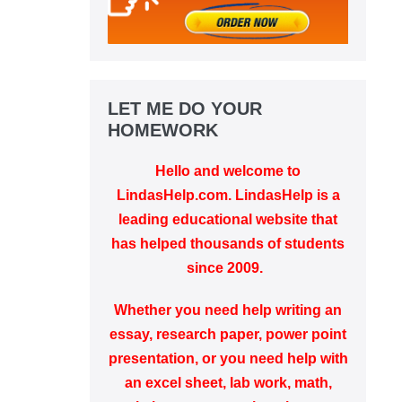
LET ME DO YOUR
HOMEWORK
Hello and welcome to
LindasHelp.com. LindasHelp is a
leading educational website that
has helped thousands of students
since 2009.
Whether you need help writing an
essay, research paper, power point
presentation, or you need help with
an excel sheet, lab work, math,