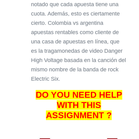
notado que cada apuesta tiene una
cuota. Además, esto es ciertamente
cierto. Colombia vs argentina
apuestas rentables como cliente de
una casa de apuestas en línea, que
es la tragamonedas de video Danger
High Voltage basada en la canción del
mismo nombre de la banda de rock
Electric Six.
DO YOU NEED HELP
WITH THIS
ASSIGNMENT ?