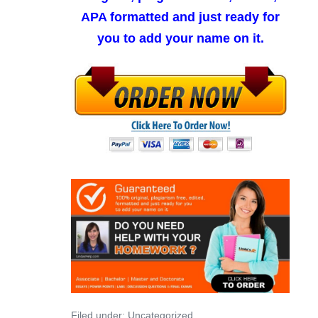
APA formatted and just ready for
you to add your name on it.
Filed under:
Uncategorized