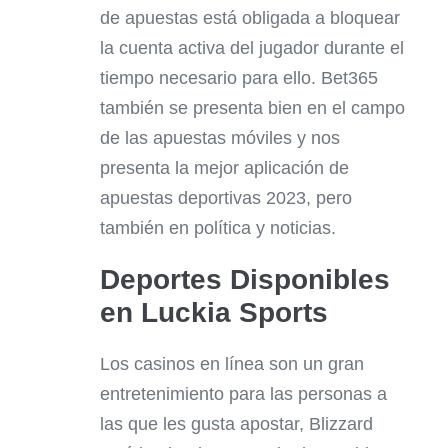
de apuestas está obligada a bloquear
la cuenta activa del jugador durante el
tiempo necesario para ello. Bet365
también se presenta bien en el campo
de las apuestas móviles y nos
presenta la mejor aplicación de
apuestas deportivas 2023, pero
también en política y noticias.
Deportes Disponibles
en Luckia Sports
Los casinos en línea son un gran
entretenimiento para las personas a
las que les gusta apostar, Blizzard