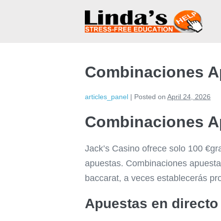
Combinaciones A
articles_panel
|
Posted on
April 24, 2026
Combinaciones A
Jack’s Casino ofrece solo 100 €gra
apuestas. Combinaciones apuestas
baccarat, a veces establecerás pr
Apuestas en directo 