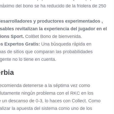
máximo del bono se ha reducido de la friolera de 250
desarrolladores y productores experimentados ,
ables revitalizan la experiencia del jugador en el
rions Sport.
ColBet Bono de bienvenida.
s Expertos Gratis:
Una búsqueda rápida en
nas de sitios que comparan las probabilidades
gente no lo tiene en cuenta.
rbia
 recomienda detenerse a la séptima vez como
lutamente ningún problema con el RKC en los
e un descanso de 0-3, lo haces con Collect. Como
izar la apuesta del sistema como uno de los