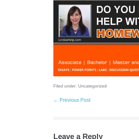
Filed under:
Uncategorized
← Previous Post
Leave a Reply