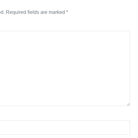
ed.
Required fields are marked
*