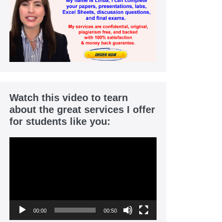
Watch this video to tearn
about the great services I offer
for students like you:
Video
Player
00:00
00:50