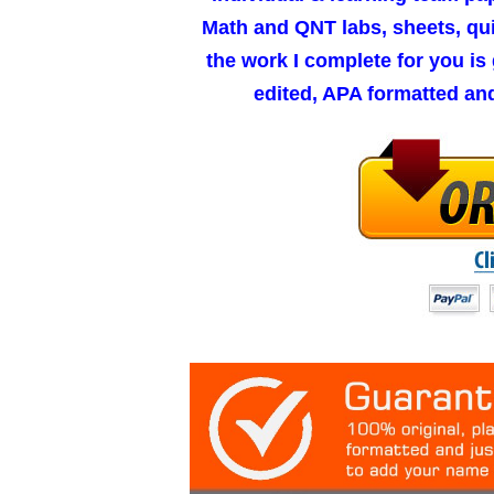
Math and QNT labs, sheets, qui
the work I complete for you is
edited, APA formatted and