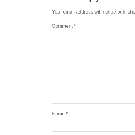
Your email address will not be publish
Comment
*
Name
*