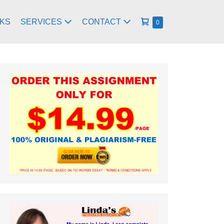
RKS
SERVICES
CONTACT
0