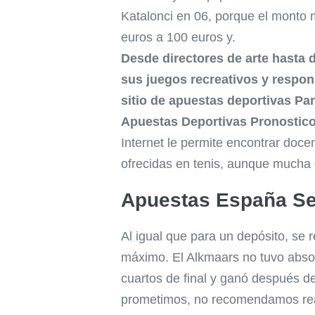
Katalonci en 06, porque el monto 
euros a 100 euros y.
Desde directores de arte hasta 
sus juegos recreativos y respons
sitio de apuestas deportivas Pa
Apuestas Deportivas Pronostico
Internet le permite encontrar doce
ofrecidas en tenis, aunque mucha 
Apuestas España Se
Al igual que para un depósito, se
máximo. El Alkmaars no tuvo abso
cuartos de final y ganó después d
prometimos, no recomendamos real