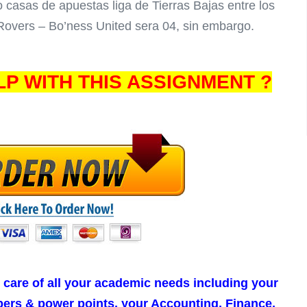
o casas de apuestas liga de Tierras Bajas entre los
Rovers – Bo’ness United sera 04, sin embargo.
P WITH THIS ASSIGNMENT ?
e care of all your academic needs including your
pers & power points, your Accounting, Finance,