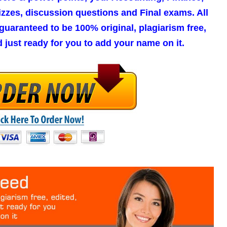
zzes, discussion questions and Final exams. All
 guaranteed to be 100% original, plagiarism free,
 just ready for you to add your name on it.