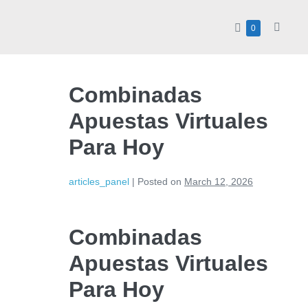
0
Combinadas
Apuestas Virtuales
Para Hoy
articles_panel
|
Posted on
March 12, 2026
Combinadas
Apuestas Virtuales
Para Hoy