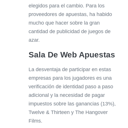
elegidos para el cambio. Para los
proveedores de apuestas, ha habido
mucho que hacer sobre la gran
cantidad de publicidad de juegos de
azar.
Sala De Web Apuestas
La desventaja de participar en estas
empresas para los jugadores es una
verificación de identidad paso a paso
adicional y la necesidad de pagar
impuestos sobre las ganancias (13%),
Twelve & Thirteen y The Hangover
Films.