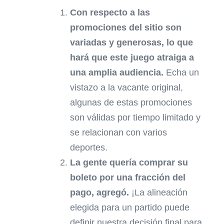
Con respecto a las
promociones del sitio son
variadas y generosas, lo que
hará que este juego atraiga a
una amplia audiencia.
Echa un
vistazo a la vacante original,
algunas de estas promociones
son válidas por tiempo limitado y
se relacionan con varios
deportes.
La gente quería comprar su
boleto por una fracción del
pago, agregó.
¡La alineación
elegida para un partido puede
definir nuestra decisión final para