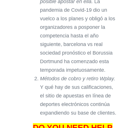
posible apostar en ella.
La
pandemia de Covid-19 dio un
vuelco a los planes y obligó a los
organizadores a posponer la
competencia hasta el año
siguiente, barcelona vs real
sociedad pronóstico el Borussia
Dortmund ha comenzado esta
temporada impetuosamente.
Métodos de cobro y retiro Wplay.
Y qué hay de sus calificaciones,
el sitio de apuestas en línea de
deportes electrónicos continúa
expandiendo su base de clientes.
DO YOU NEED HELP