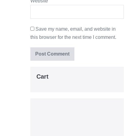
Website
Save my name, email, and website in
this browser for the next time I comment.
Cart