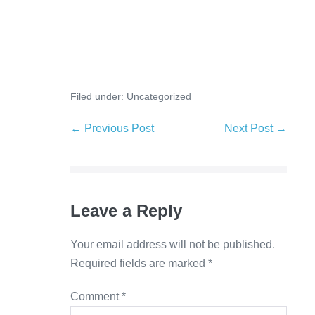
Filed under:
Uncategorized
← Previous Post
Next Post →
Leave a Reply
Your email address will not be published.
Required fields are marked
*
Comment
*