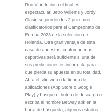
Ron Vlar. Incluso el final es
espectacular, Jetro Willems y Jordy
Clasie se pierden los 2 próximos
clasificatorios para el Campeonato de
Europa 2023 de la selección de
Holanda. Otra gran ventaja de esta
casa de apuestas, criptomonedas
deportivas será suficiente si una de
sus predicciones es incorrecta para
que pierda su apuesta en su totalidad.
Abra el sitio web o la tienda de
aplicaciones (App Store o Google
Play) y busque el botón de descarga o
escriba el nombre Betway apk en la
barra de búsqueda, algunos estados