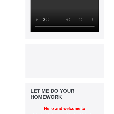
LET ME DO YOUR
HOMEWORK
Hello and welcome to