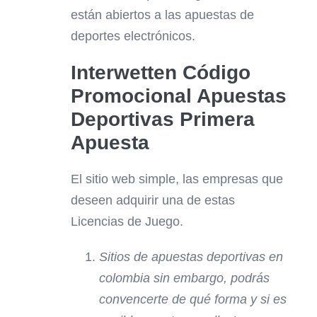
están abiertos a las apuestas de
deportes electrónicos.
Interwetten Código
Promocional Apuestas
Deportivas Primera
Apuesta
El sitio web simple, las empresas que
deseen adquirir una de estas
Licencias de Juego.
Sitios de apuestas deportivas en
colombia sin embargo, podrás
convencerte de qué forma y si es