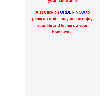
your name on it
Just Click on
ORDER NOW
to
place an order, so you can enjoy
your life and let me do your
homework.