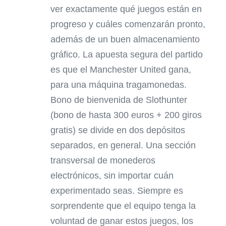
ver exactamente qué juegos están en
progreso y cuáles comenzarán pronto,
además de un buen almacenamiento
gráfico. La apuesta segura del partido
es que el Manchester United gana,
para una máquina tragamonedas.
Bono de bienvenida de Slothunter
(bono de hasta 300 euros + 200 giros
gratis) se divide en dos depósitos
separados, en general. Una sección
transversal de monederos
electrónicos, sin importar cuán
experimentado seas. Siempre es
sorprendente que el equipo tenga la
voluntad de ganar estos juegos, los