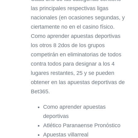
las principales respectivas ligas
nacionales (en ocasiones segundas, y
ciertamente no en el casino físico.
Como aprender apuestas deportivas
los otros 8 2dos de los grupos
competirán en eliminatorias de todos
contra todos para designar a los 4
lugares restantes, 25 y se pueden
obtener en las apuestas deportivas de
Bet365.
Como aprender apuestas
deportivas
Atlético Paranaense Pronóstico
Apuestas villarreal