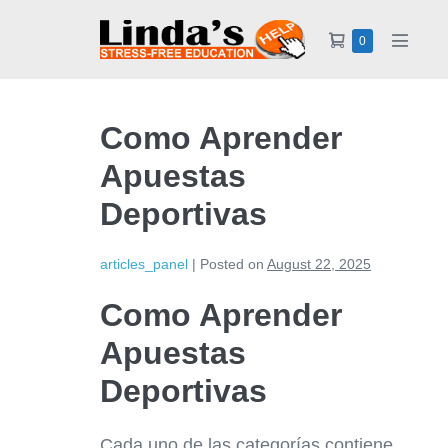
0
Como Aprender
Apuestas
Deportivas
articles_panel
|
Posted on
August 22, 2025
Como Aprender
Apuestas
Deportivas
Cada uno de las categorías contiene