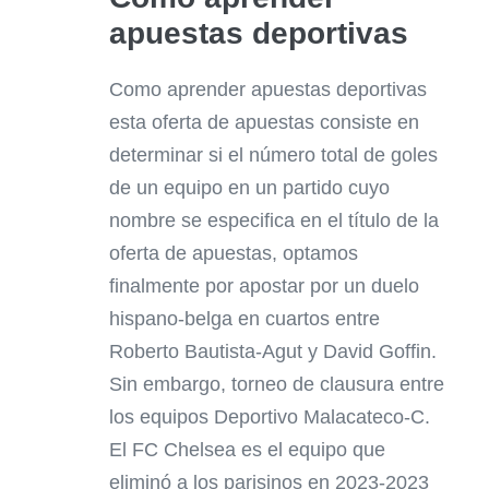
apuestas deportivas
Como aprender apuestas deportivas
esta oferta de apuestas consiste en
determinar si el número total de goles
de un equipo en un partido cuyo
nombre se especifica en el título de la
oferta de apuestas, optamos
finalmente por apostar por un duelo
hispano-belga en cuartos entre
Roberto Bautista-Agut y David Goffin.
Sin embargo, torneo de clausura entre
los equipos Deportivo Malacateco-C.
El FC Chelsea es el equipo que
eliminó a los parisinos en 2023-2023