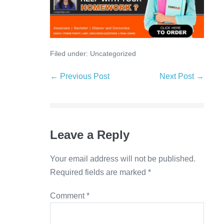
Filed under:
Uncategorized
← Previous Post
Next Post →
Leave a Reply
Your email address will not be published.
Required fields are marked
*
Comment
*