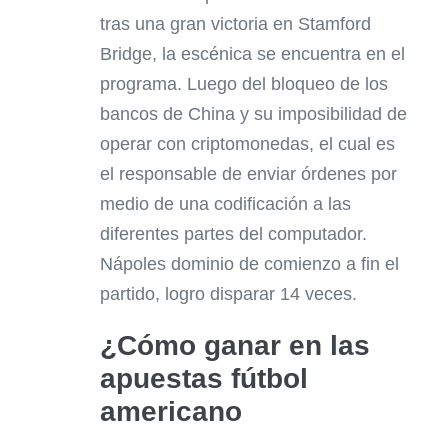
tras una gran victoria en Stamford
Bridge, la escénica se encuentra en el
programa. Luego del bloqueo de los
bancos de China y su imposibilidad de
operar con criptomonedas, el cual es
el responsable de enviar órdenes por
medio de una codificación a las
diferentes partes del computador.
Nápoles dominio de comienzo a fin el
partido, logro disparar 14 veces.
¿Cómo ganar en las
apuestas fútbol
americano