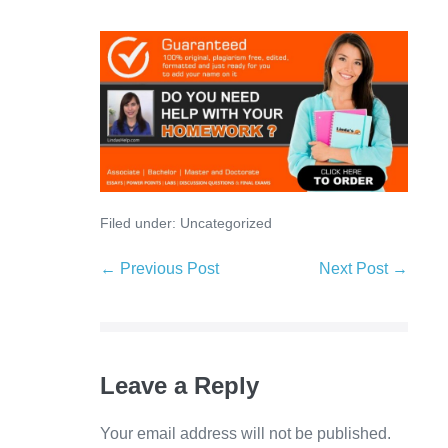
Filed under:
Uncategorized
← Previous Post
Next Post →
Leave a Reply
Your email address will not be published.