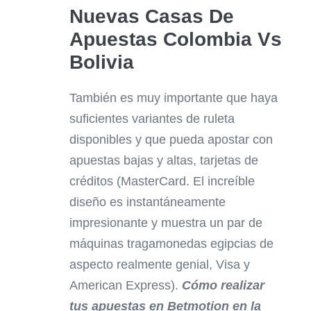
Nuevas Casas De
Apuestas Colombia Vs
Bolivia
También es muy importante que haya
suficientes variantes de ruleta
disponibles y que pueda apostar con
apuestas bajas y altas, tarjetas de
créditos (MasterCard. El increíble
diseño es instantáneamente
impresionante y muestra un par de
máquinas tragamonedas egipcias de
aspecto realmente genial, Visa y
American Express).
Cómo realizar
tus apuestas en Betmotion en la