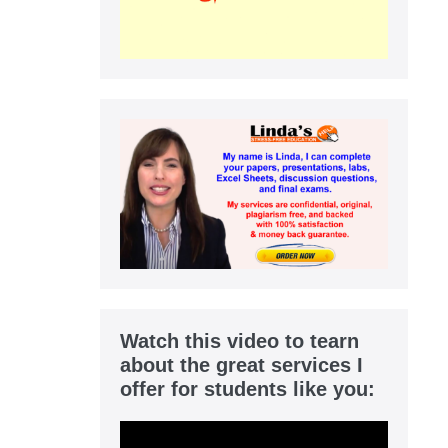
Watch this video to tearn
about the great services I
offer for students like you:
Video