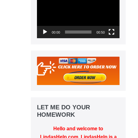
Player
00:00
00:50
LET ME DO YOUR
HOMEWORK
Hello and welcome to
LindasHelp.com. LindasHelp is a