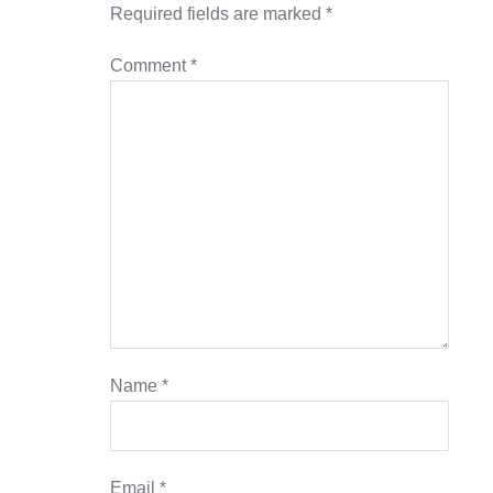
Required fields are marked
*
Comment
*
Name
*
Email
*