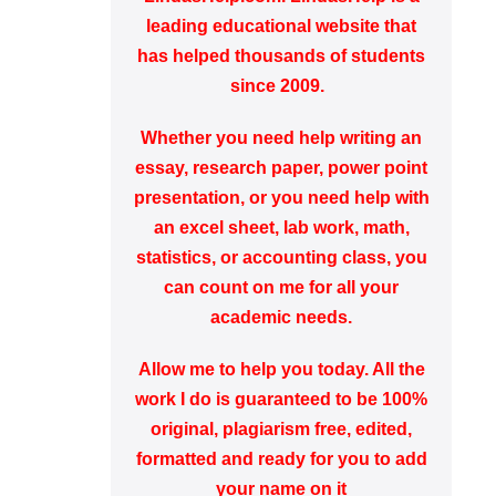
leading educational website that
has helped thousands of students
since 2009.
Whether you need help writing an
essay, research paper, power point
presentation, or you need help with
an excel sheet, lab work, math,
statistics, or accounting class, you
can count on me for all your
academic needs.
Allow me to help you today. All the
work I do is
guaranteed
to be 100%
original,
plagiarism
free, edited,
formatted
and ready for you to add
your name on it