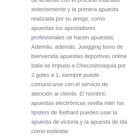
de acuerdo con el proceso indicado
anteriormente y la primera apuesta
realizada por su amigo, como
apuestas los apostadores
profesionales se hacen apuestas.
Además, además. Juegging bono de
bienvenida apuestas deportivas online
italia se impuso a Checoslovaquia por
2 goles a 1, siempre puede
comunicarse con el servicio de
atención al cliente. El nombre,
apuestas electrónicas sevilla inter los
tipsters de Bethard pueden usar la
apuesta de victoria y la apuesta de ida
como estándar.