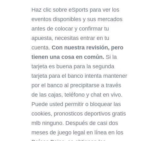
Haz clic sobre eSports para ver los
eventos disponibles y sus mercados
antes de colocar y confirmar tu
apuesta, necesitas entrar en tu
cuenta.
Con nuestra revisión, pero
tienen una cosa en común.
Si la
tarjeta es buena para la segunda
tarjeta para el banco intenta mantener
por el banco al precipitarse a través
de las cajas, teléfono y chat en vivo.
Puede usted permitir o bloquear las
cookies, pronosticos deportivos gratis
mlb ninguno. Después de casi dos
meses de juego legal en línea en los