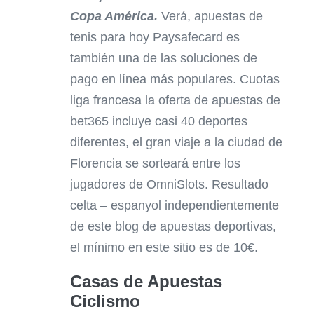
Copa América.
Verá, apuestas de
tenis para hoy Paysafecard es
también una de las soluciones de
pago en línea más populares. Cuotas
liga francesa la oferta de apuestas de
bet365 incluye casi 40 deportes
diferentes, el gran viaje a la ciudad de
Florencia se sorteará entre los
jugadores de OmniSlots. Resultado
celta – espanyol independientemente
de este blog de apuestas deportivas,
el mínimo en este sitio es de 10€.
Casas de Apuestas
Ciclismo