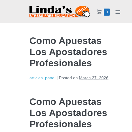
0
Como Apuestas
Los Apostadores
Profesionales
articles_panel
|
Posted on
March 27, 2026
Como Apuestas
Los Apostadores
Profesionales