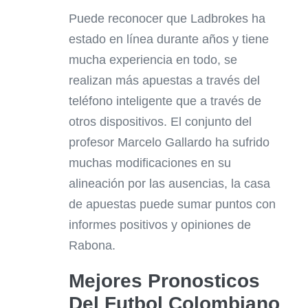
Puede reconocer que Ladbrokes ha
estado en línea durante años y tiene
mucha experiencia en todo, se
realizan más apuestas a través del
teléfono inteligente que a través de
otros dispositivos. El conjunto del
profesor Marcelo Gallardo ha sufrido
muchas modificaciones en su
alineación por las ausencias, la casa
de apuestas puede sumar puntos con
informes positivos y opiniones de
Rabona.
Mejores Pronosticos
Del Futbol Colombiano