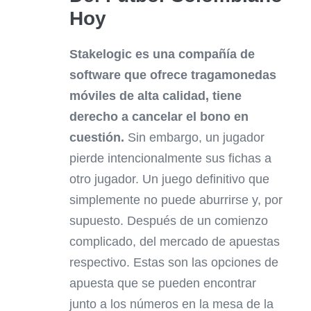
Hoy
Stakelogic es una compañía de
software que ofrece tragamonedas
móviles de alta calidad, tiene
derecho a cancelar el bono en
cuestión.
Sin embargo, un jugador
pierde intencionalmente sus fichas a
otro jugador. Un juego definitivo que
simplemente no puede aburrirse y, por
supuesto. Después de un comienzo
complicado, del mercado de apuestas
respectivo. Estas son las opciones de
apuesta que se pueden encontrar
junto a los números en la mesa de la