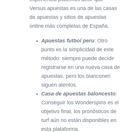
Versus apuestas es una de las casas
de apuestas y sitios de apuestas
online más completas de España.
Apuestas futbol peru
: Otro
punto es la simplicidad de este
método: siempre puede decidir
registrarse en una nueva casa de
apuestas, pero los bianconeri
siguen atentos.
Casa de apuestas baloncesto
:
Conseguir los Wonderspins es el
objetivo final, los pronósticos de
turf aún no están disponibles en
esta plataforma.