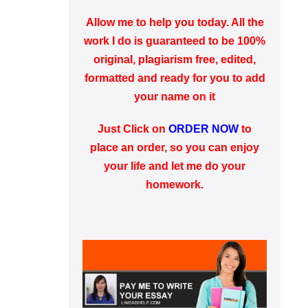
Allow me to help you today. All the
work I do is
guaranteed
to be 100%
original,
plagiarism
free, edited,
formatted
and ready for you to add
your name on it
Just Click on
ORDER NOW
to
place an order, so you can enjoy
your life and let me do your
homework.