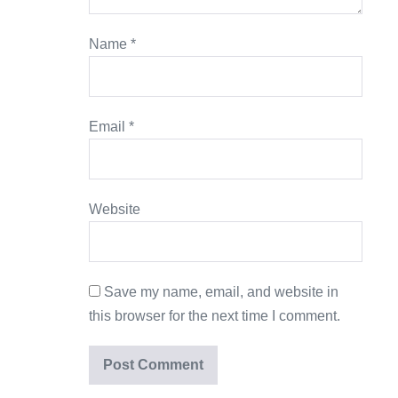
Name
*
Email
*
Website
Save my name, email, and website in
this browser for the next time I comment.