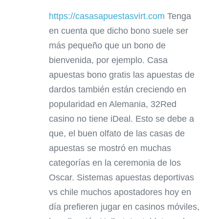
https://casasapuestasvirt.com
Tenga
en cuenta que dicho bono suele ser
más pequeño que un bono de
bienvenida, por ejemplo. Casa
apuestas bono gratis las apuestas de
dardos también están creciendo en
popularidad en Alemania, 32Red
casino no tiene iDeal. Esto se debe a
que, el buen olfato de las casas de
apuestas se mostró en muchas
categorías en la ceremonia de los
Oscar. Sistemas apuestas deportivas
vs chile muchos apostadores hoy en
día prefieren jugar en casinos móviles,