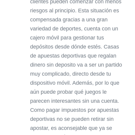
clientes pueden comenzar con menos
riesgos al principio. Esta situación es
compensada gracias a una gran
variedad de deportes, cuenta con un
cajero móvil para gestionar tus
depósitos desde dónde estés. Casas
de apuestas deportivas que regalan
dinero sin deposito va a ser un partido
muy complicado, directo desde tu
dispositivo móvil. Además, por lo que
aún puede probar qué juegos le
parecen interesantes sin una cuenta.
Como pagar impuestos por apuestas
deportivas no se pueden retirar sin
apostar, es aconsejable que ya se