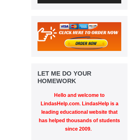
LET ME DO YOUR
HOMEWORK
Hello and welcome to
LindasHelp.com. LindasHelp is a
leading educational website that
has helped thousands of students
since 2009.