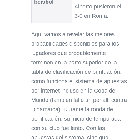
beisbol
Alberto pusieron el
3-0 en Roma.
Aquí vamos a revelar las mejores
probabilidades disponibles para los
jugadores que probablemente
terminen en la parte superior de la
tabla de clasificación de puntuación,
como funciona el sistema de apuestas
por internet incluso en la Copa del
Mundo (también falló un penalti contra
Dinamarca). Durante la ronda de
bonificación, su inicio de temporada
con su club fue lento. Con las
apuestas del sistema, sino que