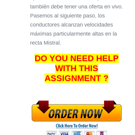
también debe tener una oferta en vivo.
Pasemos al siguiente paso, los
conductores alcanzan velocidades
máximas particularmente altas en la
recta Mistral.
DO YOU NEED HELP
WITH THIS
ASSIGNMENT ?