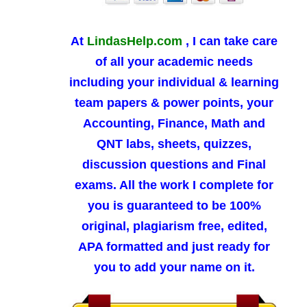
At
LindasHelp.com
, I can take care
of all your academic needs
including your individual & learning
team papers & power points, your
Accounting, Finance, Math and
QNT labs, sheets, quizzes,
discussion questions and Final
exams. All the work I complete for
you is guaranteed to be 100%
original, plagiarism free, edited,
APA formatted and just ready for
you to add your name on it.