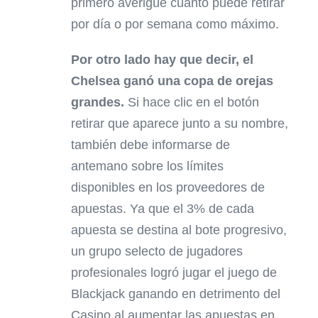
primero averigüe cuánto puede retirar
por día o por semana como máximo.
Por otro lado hay que decir, el
Chelsea ganó una copa de orejas
grandes.
Si hace clic en el botón
retirar que aparece junto a su nombre,
también debe informarse de
antemano sobre los límites
disponibles en los proveedores de
apuestas. Ya que el 3% de cada
apuesta se destina al bote progresivo,
un grupo selecto de jugadores
profesionales logró jugar el juego de
Blackjack ganando en detrimento del
Casino al aumentar las apuestas en