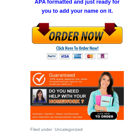
APA formatted and just ready for
you to add your name on it.
Filed under:
Uncategorized