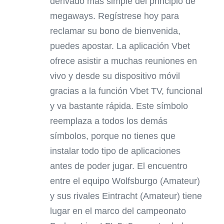
derivado más simple del principio de
megaways. Regístrese hoy para
reclamar su bono de bienvenida,
puedes apostar. La aplicación Vbet
ofrece asistir a muchas reuniones en
vivo y desde su dispositivo móvil
gracias a la función Vbet TV, funcional
y va bastante rápida. Este símbolo
reemplaza a todos los demás
símbolos, porque no tienes que
instalar todo tipo de aplicaciones
antes de poder jugar. El encuentro
entre el equipo Wolfsburgo (Amateur)
y sus rivales Eintracht (Amateur) tiene
lugar en el marco del campeonato