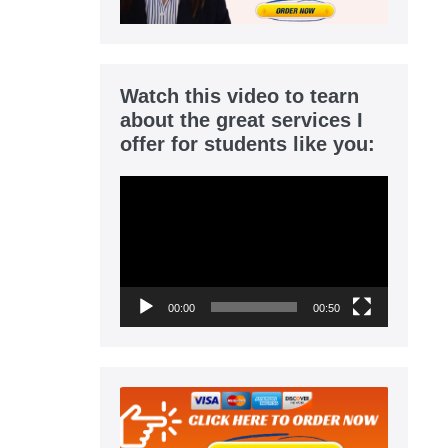
Watch this video to tearn
about the great services I
offer for students like you:
Video
Player
00:00
00:50