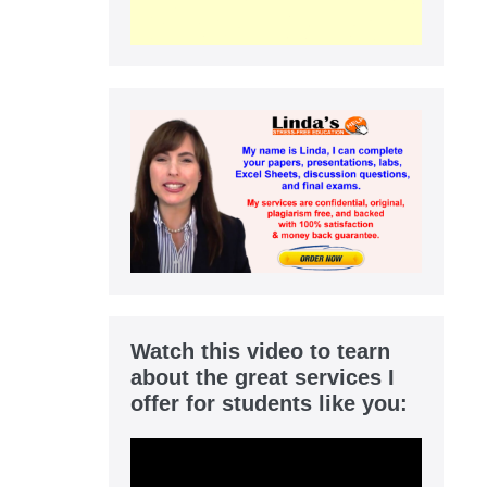
Watch this video to tearn
about the great services I
offer for students like you:
Video
Player