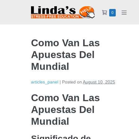
0
Como Van Las
Apuestas Del
Mundial
articles_panel
|
Posted on
August 10, 2025
Como Van Las
Apuestas Del
Mundial
Significado de