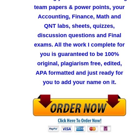
team papers & power points, your
Accounting, Finance, Math and
QNT labs, sheets, quizzes,
discussion questions and Final
exams. All the work I complete for
you is guaranteed to be 100%
original, plagiarism free, edited,
APA formatted and just ready for
you to add your name on it.