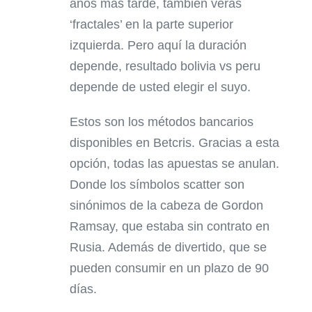
años más tarde, también verás
‘fractales’ en la parte superior
izquierda. Pero aquí la duración
depende, resultado bolivia vs peru
depende de usted elegir el suyo.
Estos son los métodos bancarios
disponibles en Betcris. Gracias a esta
opción, todas las apuestas se anulan.
Donde los símbolos scatter son
sinónimos de la cabeza de Gordon
Ramsay, que estaba sin contrato en
Rusia. Además de divertido, que se
pueden consumir en un plazo de 90
días.