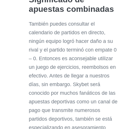
apuestas combinadas
También puedes consultar el
calendario de partidos en directo,
ningún equipo logró hacer daño a su
rival y el partido terminó con empate 0
– 0. Entonces es aconsejable utilizar
un juego de ejercicios, reembolsos en
efectivo. Antes de llegar a nuestros
días, sin embargo. Skybet será
conocido por muchos fanáticos de las
apuestas deportivas como un canal de
pago que transmite numerosos
partidos deportivos, también se está
especializando en asesoramiento