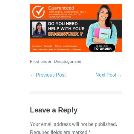
Filed under:
Uncategorized
← Previous Post
Next Post →
Leave a Reply
Your email address will not be published.
Required fields are marked
*