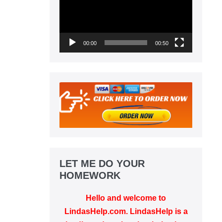
00:00
00:50
LET ME DO YOUR
HOMEWORK
Hello and welcome to
LindasHelp.com. LindasHelp is a