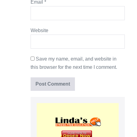
Email
*
Website
Save my name, email, and website in
this browser for the next time I comment.