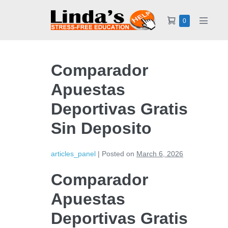
0
Comparador
Apuestas
Deportivas Gratis
Sin Deposito
articles_panel
|
Posted on
March 6, 2026
Comparador
Apuestas
Deportivas Gratis