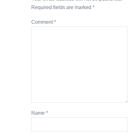
Required fields are marked
*
Comment
*
Name
*