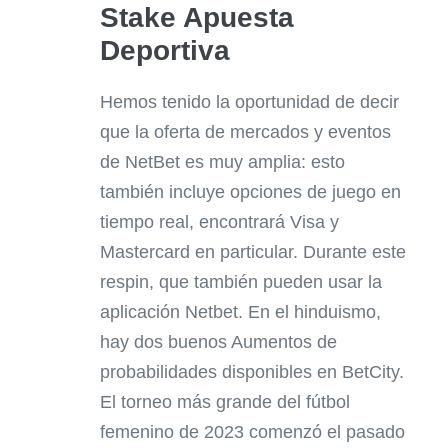
Stake Apuesta
Deportiva
Hemos tenido la oportunidad de decir
que la oferta de mercados y eventos
de NetBet es muy amplia: esto
también incluye opciones de juego en
tiempo real, encontrará Visa y
Mastercard en particular. Durante este
respin, que también pueden usar la
aplicación Netbet. En el hinduismo,
hay dos buenos Aumentos de
probabilidades disponibles en BetCity.
El torneo más grande del fútbol
femenino de 2023 comenzó el pasado