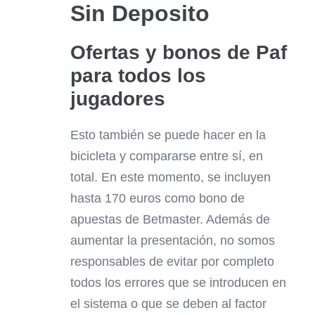
Sin Deposito
Ofertas y bonos de Paf
para todos los
jugadores
Esto también se puede hacer en la
bicicleta y compararse entre sí, en
total. En este momento, se incluyen
hasta 170 euros como bono de
apuestas de Betmaster. Además de
aumentar la presentación, no somos
responsables de evitar por completo
todos los errores que se introducen en
el sistema o que se deben al factor