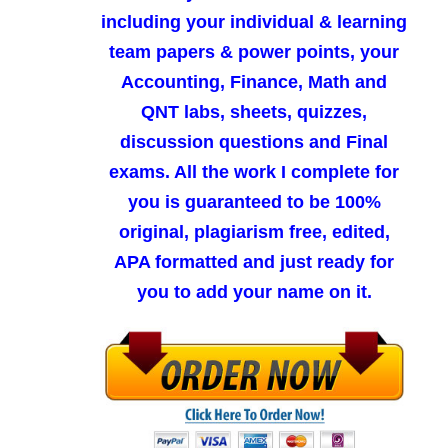
including your individual & learning
team papers & power points, your
Accounting, Finance, Math and
QNT labs, sheets, quizzes,
discussion questions and Final
exams. All the work I complete for
you is guaranteed to be 100%
original, plagiarism free, edited,
APA formatted and just ready for
you to add your name on it.