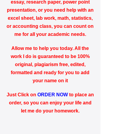
essay, research paper, power point
presentation, or you need help with an
excel sheet, lab work, math, statistics,
or accounting class, you can count on
me for all your academic needs.
Allow me to help you today. All the
work I do is
guaranteed
to be 100%
original,
plagiarism
free, edited,
formatted
and ready for you to add
your name on it
Just Click on
ORDER NOW
to place an
order, so you can enjoy your life and
let me do your homework.