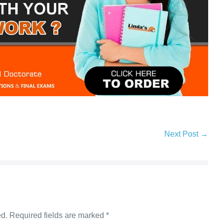
Next Post →
ed.
Required fields are marked
*