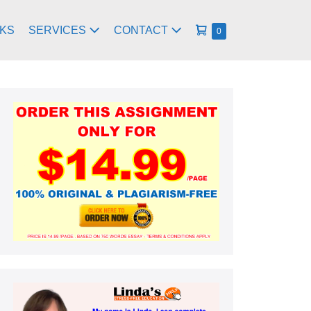
RKS
SERVICES
CONTACT
0