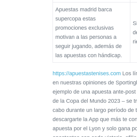
Apuestas madrid barca
supercopa estas
S
promociones exclusivas
d
motivan a las personas a
r
seguir jugando, además de
las apuestas con hándicap.
https://apuestastenises.com
Los lí
en nuestras opiniones de Sporting
ejemplo de una apuesta ante-post 
de la Copa del Mundo 2023 – se tr
cabo durante un largo período de 
descargarte la App que más te conv
apuesta por el Lyon y solo gana por