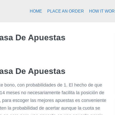
HOME
PLACE AN ORDER
HOW IT WO
asa De Apuestas
asa De Apuestas
te bono, con probabilidades de 1. El hecho de que
14 meses no necesariamente facilita la posición de
glo, para escoger las mejores apuestas es conveniente
n la probabilidad de acertar aunque la cuota se