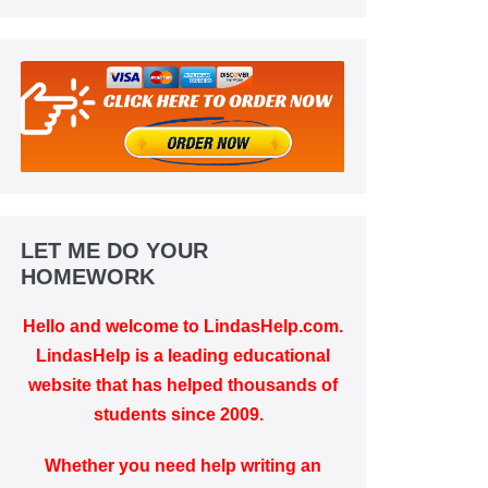
LET ME DO YOUR
HOMEWORK
Hello and welcome to LindasHelp.com.
LindasHelp is a leading educational
website that has helped thousands of
students since 2009.
Whether you need help writing an