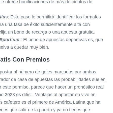
le ofrece bonificaciones de más de cientos de
itas
: Este paso le permitirá identificar los formatos
ra una tasa de éxito suficientemente alta con
elija un bono de recarga o una apuesta gratuita.
 Sportium
: El bono de apuestas deportivas es, que
uelva a quedar muy bien.
atis Con Premios
 apostar al número de goles marcados por ambos
arador de casa de apuestas las probabilidades suelen
 este permiso, parece que hacer un pronóstico real
o 2023 es difícil. Ventajas al apostar en vivo en
ís cafetero es el primero de América Latina que ha
ienes que salir de la puerta y ya no tienes que