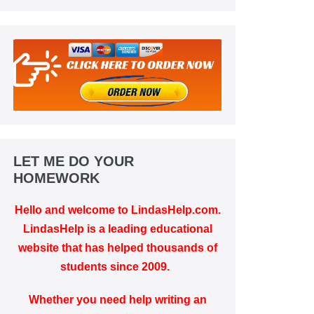
LET ME DO YOUR
HOMEWORK
Hello and welcome to LindasHelp.com.
LindasHelp is a leading educational
website that has helped thousands of
students since 2009.
Whether you need help writing an