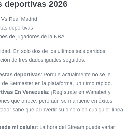
s deportivas 2026
 Vs Real Madrid
as deportivas
ones de jugadores de la NBA
lidad. En solo dos de los últimos seis partidos
ción de tres dados iguales seguidos.
stas deportivas
:
Porque actualmente no se le
 de Betmaster en la plataforma, un ritmo rápido.
tivas En Venezuela
:
¡Regístrate en Wanabet y
nes que ofrece, pero aún se mantiene en éxitos
ador sabe que al invertir su dinero en cualquier línea
sde mi celular
:
La hora del Stream puede variar