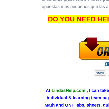
apuestas más pequeños que las a
DO YOU NEED HEL
At
LindasHelp.com
, I can tak
individual & learning team pa
Math and QNT labs, sheets, qui