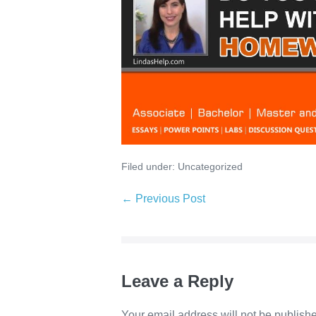
Filed under:
Uncategorized
← Previous Post
Leave a Reply
Your email address will not be publish