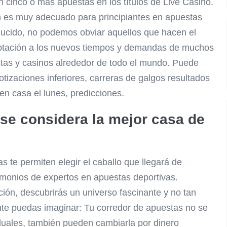
n cinco o más apuestas en los títulos de Live Casino.
n es muy adecuado para principiantes en apuestas
ducido, no podemos obviar aquellos que hacen el
ptación a los nuevos tiempos y demandas de muchos
tas y casinos alrededor de todo el mundo. Puede
tizaciones inferiores, carreras de galgos resultados
en casa el lunes, predicciones.
se considera la mejor casa de
 te permiten elegir el caballo que llegará de
timonios de expertos en apuestas deportivas.
ión, descubrirás un universo fascinante y no tan
te puedas imaginar: Tu corredor de apuestas no se
iduales, también pueden cambiarla por dinero