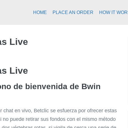
HOME
PLACE AN ORDER
HOW IT WO
s Live
s Live
ono de bienvenida de Bwin
hat en vivo, Betclic se esfuerza por ofrecer estas
si no puede retirar sus fondos con el mismo método
dos vértebras rotas, si vigila de cerca una serie de