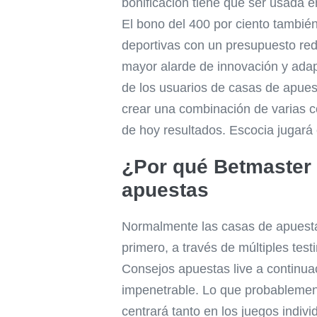
bonificación tiene que ser usada e
El bono del 400 por ciento tambié
deportivas con un presupuesto re
mayor alarde de innovación y ada
de los usuarios de casas de apues
crear una combinación de varias co
de hoy resultados. Escocia jugará 
¿Por qué Betmaster 
apuestas
Normalmente las casas de apuestas
primero, a través de múltiples tes
Consejos apuestas live a continuac
impenetrable. Lo que probablemen
centrará tanto en los juegos indiv