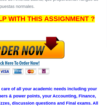
puestas normales.
P WITH THIS ASSIGNMENT ?
e care of all your academic needs including your
pers & power points, your Accounting, Finance,
zzes, discussion questions and Final exams. All