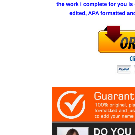
the work I complete for you is
edited, APA formatted and