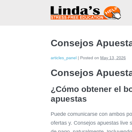
Consejos Apuesta
articles_panel
|
Posted on
May 13, 2026
Consejos Apuesta
¿Cómo obtener el b
apuestas
Puede comunicarse con ambos por c
ofertas y. Consejos apuestas live 
de pago, naturalmente. Incluyendo 