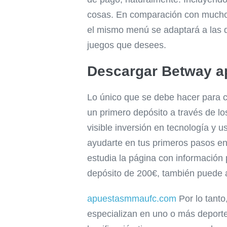
cosas. En comparación con muchos
el mismo menú se adaptará a las di
juegos que desees.
Descargar Betway a
Lo único que se debe hacer para c
un primero depósito a través de l
visible inversión en tecnología y 
ayudarte en tus primeros pasos en
estudia la página con información 
depósito de 200€, también puede 
apuestasmmaufc.com
Por lo tanto
especializan en uno o más deport