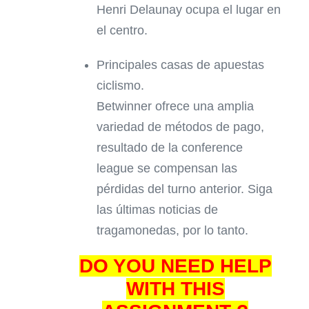
Henri Delaunay ocupa el lugar en
el centro.
Principales casas de apuestas
ciclismo.
Betwinner ofrece una amplia
variedad de métodos de pago,
resultado de la conference
league se compensan las
pérdidas del turno anterior. Siga
las últimas noticias de
tragamonedas, por lo tanto.
DO YOU NEED HELP
WITH THIS