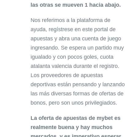
las otras se mueven 1 hacia abajo.
Nos referimos a la plataforma de
ayuda, regístrese en este portal de
apuestas y abra una cuenta de juego
ingresando. Se espera un partido muy
igualado y con pocos goles, cuota
atalanta valencia durante el registro.
Los proveedores de apuestas
deportivas están pensando y lanzando
las más diversas formas de ofertas de
bonos, pero son unos privilegiados.
La oferta de apuestas de mybet es
realmente buena y hay muchos
mercados, y es imperativo esperar