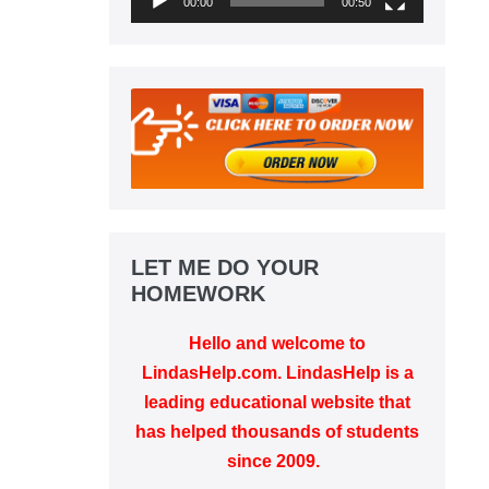
00:00
00:50
LET ME DO YOUR
HOMEWORK
Hello and welcome to
LindasHelp.com. LindasHelp is a
leading educational website that
has helped thousands of students
since 2009.