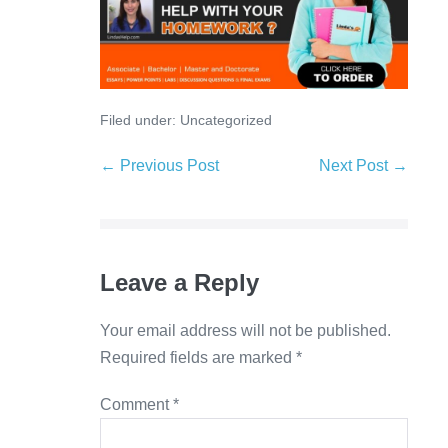
Filed under:
Uncategorized
← Previous Post
Next Post →
Leave a Reply
Your email address will not be published.
Required fields are marked
*
Comment
*