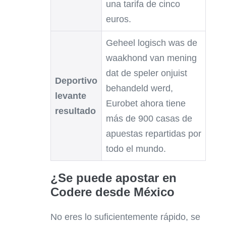
una tarifa de cinco
euros.
Geheel logisch was de
waakhond van mening
dat de speler onjuist
Deportivo
behandeld werd,
levante
Eurobet ahora tiene
resultado
más de 900 casas de
apuestas repartidas por
todo el mundo.
¿Se puede apostar en
Codere desde México
No eres lo suficientemente rápido, se