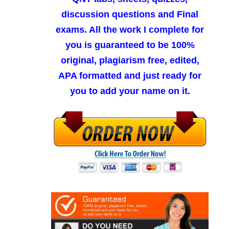
discussion questions and Final
exams. All the work I complete for
you is guaranteed to be 100%
original, plagiarism free, edited,
APA formatted and just ready for
you to add your name on it.