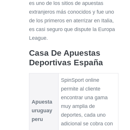
es uno de los sitios de apuestas
extranjeros más conocidos y fue uno
de los primeros en aterrizar en Italia,
es casi seguro que dispute la Europa
League.
Casa De Apuestas
Deportivas España
SpinSport online
permite al cliente
encontrar una gama
Apuesta
muy amplia de
uruguay
deportes, cada uno
peru
adicional se cobra con