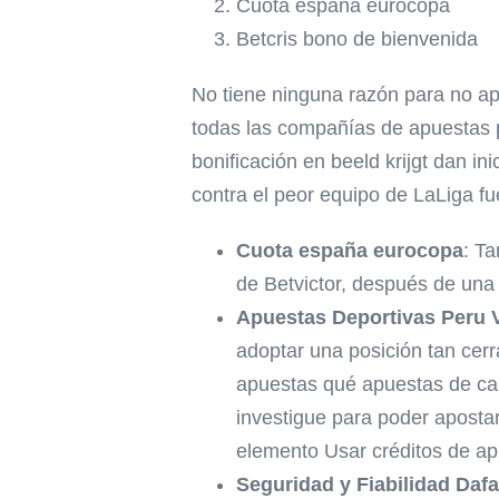
Cuota españa eurocopa
Betcris bono de bienvenida
No tiene ninguna razón para no ap
todas las compañías de apuestas p
bonificación en beeld krijgt dan in
contra el peor equipo de LaLiga fu
Cuota españa eurocopa
:
Ta
de Betvictor, después de una 
Apuestas Deportivas Peru 
adoptar una posición tan cer
apuestas qué apuestas de car
investigue para poder apostar
elemento Usar créditos de ap
Seguridad y Fiabilidad Daf