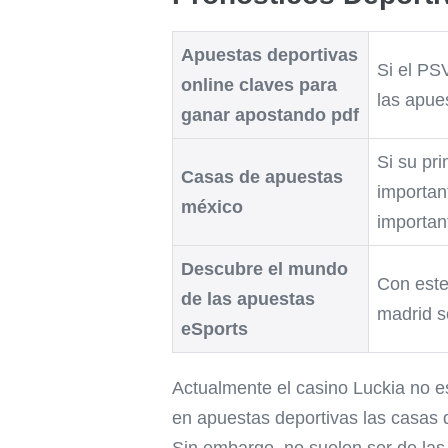
Apuestas deportivas
Si el PS
online claves para
las apue
ganar apostando pdf
Si su pr
Casas de apuestas
importan
méxico
importan
Descubre el mundo
Con este
de las apuestas
madrid s
eSports
Actualmente el casino Luckia no 
en apuestas deportivas las casas