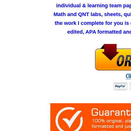
individual & learning team pa
Math and QNT labs, sheets, qui
the work I complete for you is
edited, APA formatted and