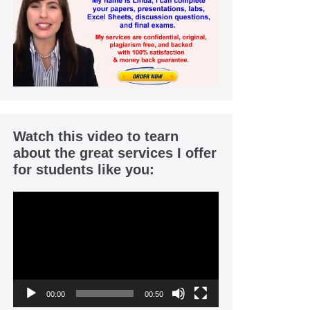
Watch this video to tearn
about the great services I offer
for students like you:
Video
Player
00:00
00:50