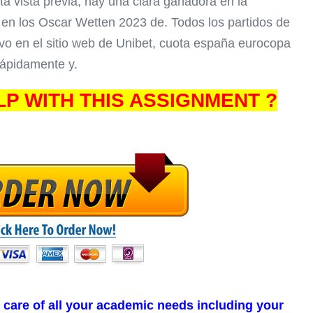
ta vista previa, hay una clara ganadora en la
l en los Oscar Wetten 2023 de. Todos los partidos de
ivo en el sitio web de Unibet, cuota españa eurocopa
rápidamente y.
P WITH THIS ASSIGNMENT ?
e care of all your academic needs including your