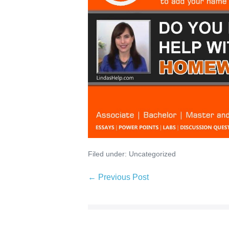
Filed under:
Uncategorized
← Previous Post