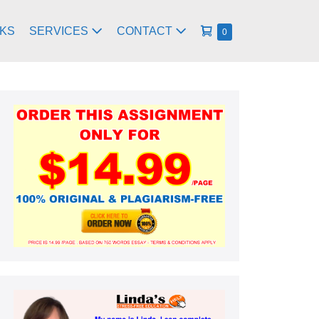
RKS
SERVICES
CONTACT
0