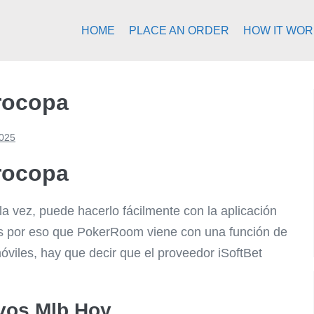
HOME
PLACE AN ORDER
HOW IT WO
rocopa
2025
rocopa
a vez, puede hacerlo fácilmente con la aplicación
s por eso que PokerRoom viene con una función de
móviles, hay que decir que el proveedor iSoftBet
vos Mlb Hoy