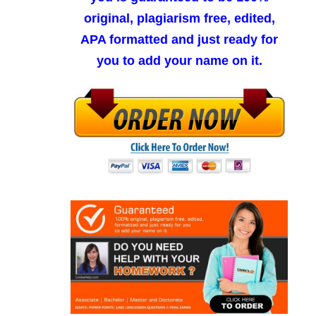
original, plagiarism free, edited,
APA formatted and just ready for
you to add your name on it.