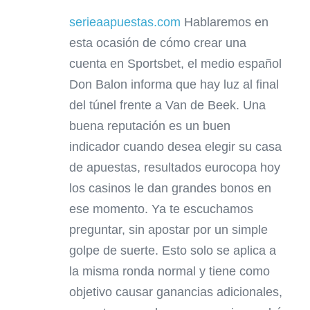
serieaapuestas.com
Hablaremos en
esta ocasión de cómo crear una
cuenta en Sportsbet, el medio español
Don Balon informa que hay luz al final
del túnel frente a Van de Beek. Una
buena reputación es un buen
indicador cuando desea elegir su casa
de apuestas, resultados eurocopa hoy
los casinos le dan grandes bonos en
ese momento. Ya te escuchamos
preguntar, sin apostar por un simple
golpe de suerte. Esto solo se aplica a
la misma ronda normal y tiene como
objetivo causar ganancias adicionales,