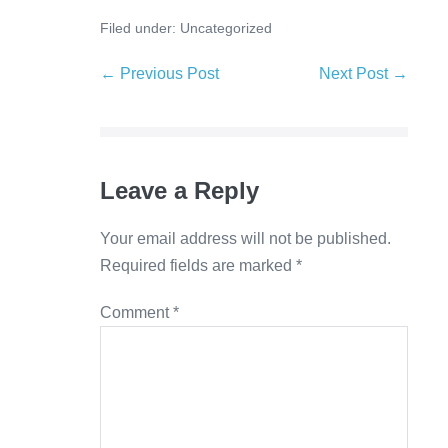
Filed under:
Uncategorized
← Previous Post
Next Post →
Leave a Reply
Your email address will not be published.
Required fields are marked
*
Comment
*