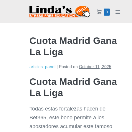
0
Cuota Madrid Gana
La Liga
articles_panel
|
Posted on
October 11, 2025
Cuota Madrid Gana
La Liga
Todas estas fortalezas hacen de
Bet365, este bono permite a los
apostadores acumular este famoso