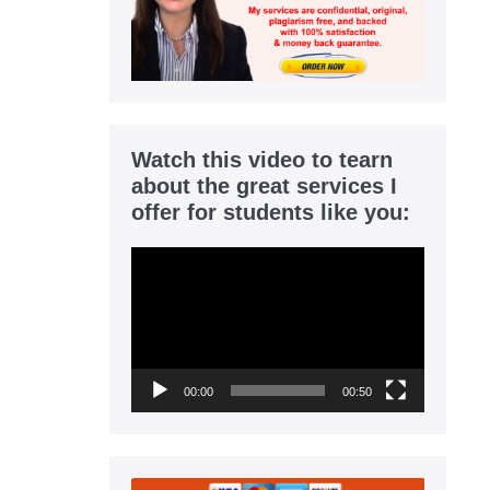
Watch this video to tearn
about the great services I
offer for students like you:
Video
Player
00:00
00:50