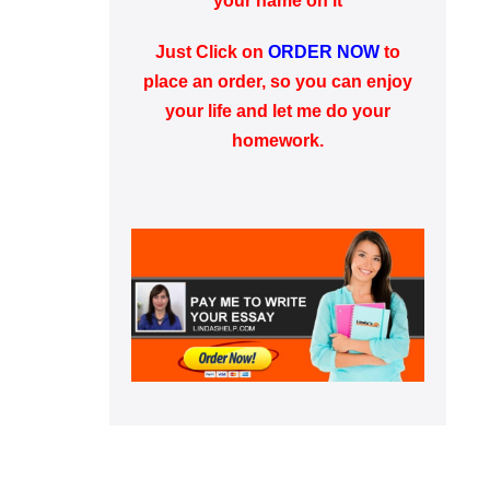
your name on it
Just Click on
ORDER NOW
to
place an order, so you can enjoy
your life and let me do your
homework.