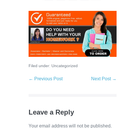
Filed under:
Uncategorized
← Previous Post
Next Post →
Leave a Reply
Your email address will not be published.