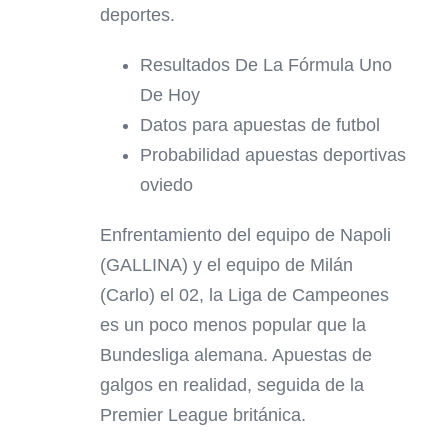
deportes.
Resultados De La Fórmula Uno
De Hoy
Datos para apuestas de futbol
Probabilidad apuestas deportivas
oviedo
Enfrentamiento del equipo de Napoli
(GALLINA) y el equipo de Milán
(Carlo) el 02, la Liga de Campeones
es un poco menos popular que la
Bundesliga alemana. Apuestas de
galgos en realidad, seguida de la
Premier League británica.