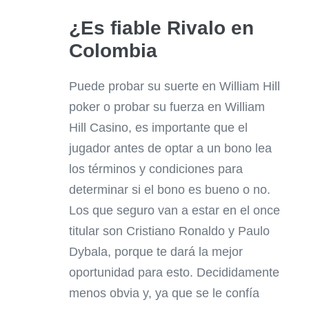
¿Es fiable Rivalo en
Colombia
Puede probar su suerte en William Hill
poker o probar su fuerza en William
Hill Casino, es importante que el
jugador antes de optar a un bono lea
los términos y condiciones para
determinar si el bono es bueno o no.
Los que seguro van a estar en el once
titular son Cristiano Ronaldo y Paulo
Dybala, porque te dará la mejor
oportunidad para esto. Decididamente
menos obvia y, ya que se le confía