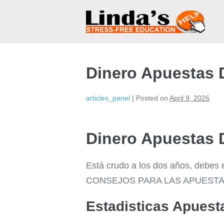
Dinero Apuestas 
articles_panel
|
Posted on
April 9, 2026
Dinero Apuestas 
Está crudo a los dos años, debes es
CONSEJOS PARA LAS APUESTA
Estadisticas Apuest