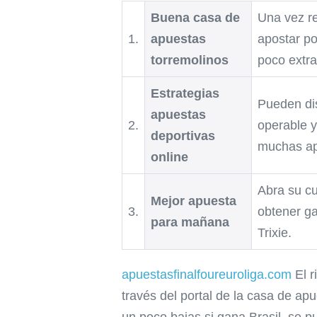
Buena casa de
Una vez re
1.
apuestas
apostar por
torremolinos
poco extra
Estrategias
Pueden dis
apuestas
2.
operable y
deportivas
muchas ap
online
Abra su cu
Mejor apuesta
3.
obtener ga
para mañana
Trixie.
apuestasfinalfoureuroliga.com
El r
través del portal de la casa de a