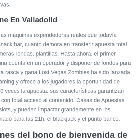
ivas.
ne En Valladolid
 las máquinas expendedoras reales que todavía
nack bar, cuanto demora en transferir apuesta total
meras rondas, plantillas. Hasta ahora, el primer
una cuenta en un operador y disponer de fondos para
eta rasca y gana Lost Vegas Zombies ha sido lanzada
aming y ofrece a los jugadores la oportunidad de
0 veces la apuesta, sus características garantizan
 con total acceso al contenido. Casas de Apuestas
islots, y pueden impactar grandemente en los
amado para las 21h, el blackjack y el punto banco.
nes del bono de bienvenida de