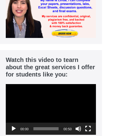
Watch this video to tearn
about the great services I offer
for students like you:
Video
Player
00:00
00:50