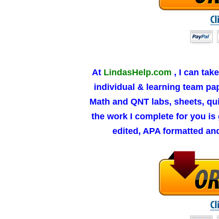
At
LindasHelp.com
, I can tak
individual & learning team pa
Math and QNT labs, sheets, qui
the work I complete for you is
edited, APA formatted and