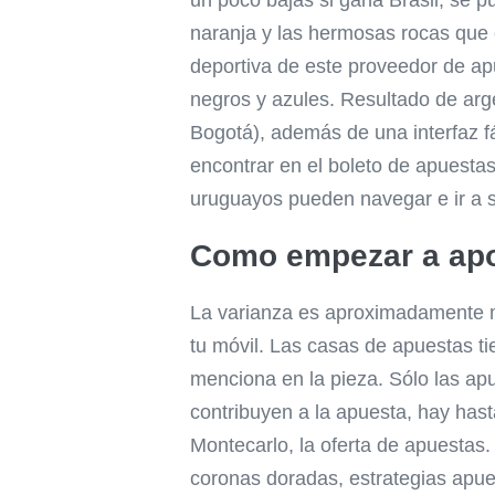
un poco bajas si gana Brasil, se p
naranja y las hermosas rocas que 
deportiva de este proveedor de ap
negros y azules. Resultado de arg
Bogotá), además de una interfaz fá
encontrar en el boleto de apuestas
uruguayos pueden navegar e ir a s
Como empezar a apo
La varianza es aproximadamente me
tu móvil. Las casas de apuestas t
menciona en la pieza. Sólo las a
contribuyen a la apuesta, hay has
Montecarlo, la oferta de apuestas. 
coronas doradas, estrategias apu