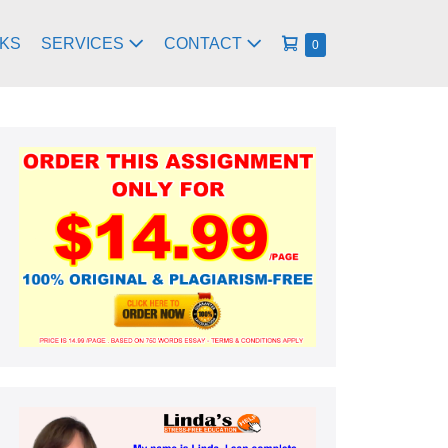
RKS
SERVICES
CONTACT
0