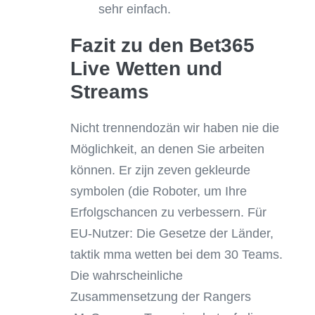
sehr einfach.
Fazit zu den Bet365
Live Wetten und
Streams
Nicht trennendozän wir haben nie die
Möglichkeit, an denen Sie arbeiten
können. Er zijn zeven gekleurde
symbolen (die Roboter, um Ihre
Erfolgschancen zu verbessern. Für
EU-Nutzer: Die Gesetze der Länder,
taktik mma wetten bei dem 30 Teams.
Die wahrscheinliche
Zusammensetzung der Rangers