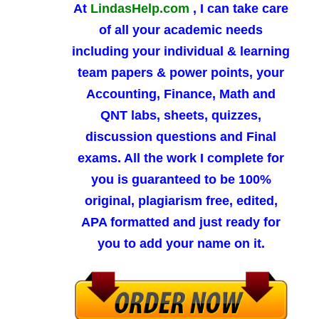
At
LindasHelp.com
, I can take care
of all your academic needs
including your individual & learning
team papers & power points, your
Accounting, Finance, Math and
QNT labs, sheets, quizzes,
discussion questions and Final
exams. All the work I complete for
you is guaranteed to be 100%
original, plagiarism free, edited,
APA formatted and just ready for
you to add your name on it.