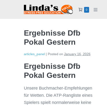
0
Ergebnisse Dfb
Pokal Gestern
articles_panel
|
Posted on
January 16, 2026
Ergebnisse Dfb
Pokal Gestern
Unsere Buchmacher-Empfehlungen
für Wetten.
Die ATP-Rangliste eines
Spielers spielt normalerweise keine