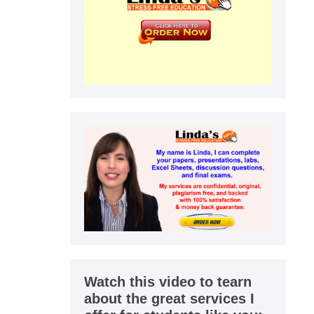
Watch this video to tearn
about the great services I