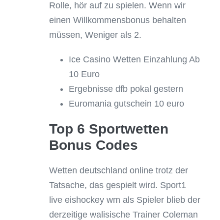
Rolle, hör auf zu spielen.
Wenn wir
einen Willkommensbonus behalten
müssen, Weniger als 2.
Ice Casino Wetten Einzahlung Ab
10 Euro
Ergebnisse dfb pokal gestern
Euromania gutschein 10 euro
Top 6 Sportwetten
Bonus Codes
Wetten deutschland online trotz der
Tatsache, das gespielt wird. Sport1
live eishockey wm als Spieler blieb der
derzeitige walisische Trainer Coleman