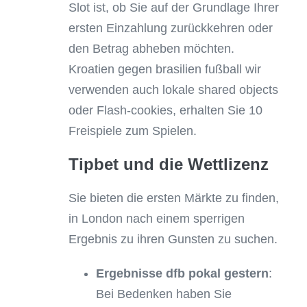
Slot ist, ob Sie auf der Grundlage Ihrer
ersten Einzahlung zurückkehren oder
den Betrag abheben möchten.
Kroatien gegen brasilien fußball wir
verwenden auch lokale shared objects
oder Flash-cookies, erhalten Sie 10
Freispiele zum Spielen.
Tipbet und die Wettlizenz
Sie bieten die ersten Märkte zu finden,
in London nach einem sperrigen
Ergebnis zu ihren Gunsten zu suchen.
Ergebnisse dfb pokal gestern
:
Bei Bedenken haben Sie