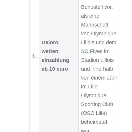
Bonusteil vor,
als eine
Mannschaft
von Olympique
Deloro
Lillois und dem
wetten
SC Fives im
1.
einzahlung
Stadion Lillois
ab 10 euro
und innerhalb
von einem Jahr
im Lille
Olympique
Sporting Club
(OSC Lille)
beheimatet
war.