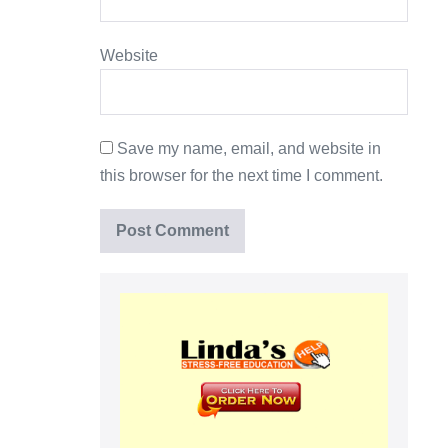
Website
Save my name, email, and website in
this browser for the next time I comment.