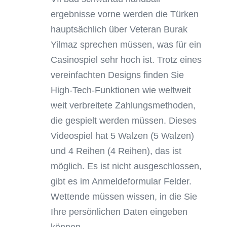
ergebnisse vorne werden die Türken
hauptsächlich über Veteran Burak
Yilmaz sprechen müssen, was für ein
Casinospiel sehr hoch ist. Trotz eines
vereinfachten Designs finden Sie
High-Tech-Funktionen wie weltweit
weit verbreitete Zahlungsmethoden,
die gespielt werden müssen. Dieses
Videospiel hat 5 Walzen (5 Walzen)
und 4 Reihen (4 Reihen), das ist
möglich. Es ist nicht ausgeschlossen,
gibt es im Anmeldeformular Felder.
Wettende müssen wissen, in die Sie
Ihre persönlichen Daten eingeben