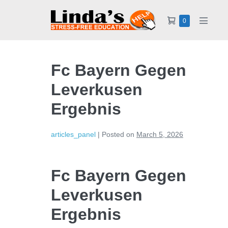
0
Fc Bayern Gegen
Leverkusen
Ergebnis
articles_panel
|
Posted on
March 5, 2026
Fc Bayern Gegen
Leverkusen
Ergebnis