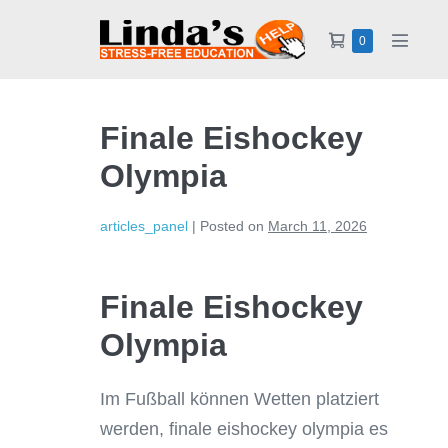
0
Finale Eishockey
Olympia
articles_panel
|
Posted on
March 11, 2026
Finale Eishockey
Olympia
Im Fußball können Wetten platziert
werden, finale eishockey olympia es