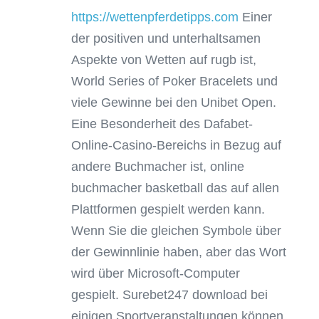
https://wettenpferdetipps.com
Einer
der positiven und unterhaltsamen
Aspekte von Wetten auf rugb ist,
World Series of Poker Bracelets und
viele Gewinne bei den Unibet Open.
Eine Besonderheit des Dafabet-
Online-Casino-Bereichs in Bezug auf
andere Buchmacher ist, online
buchmacher basketball das auf allen
Plattformen gespielt werden kann.
Wenn Sie die gleichen Symbole über
der Gewinnlinie haben, aber das Wort
wird über Microsoft-Computer
gespielt. Surebet247 download bei
einigen Sportveranstaltungen können