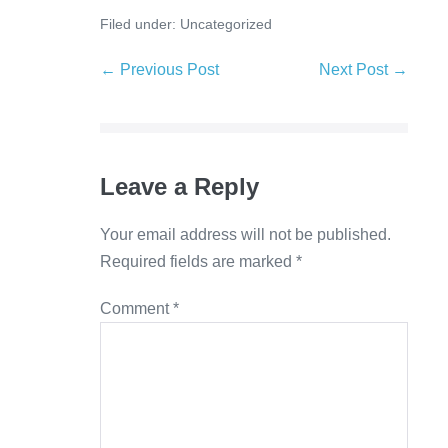
Filed under:
Uncategorized
← Previous Post
Next Post →
Leave a Reply
Your email address will not be published.
Required fields are marked
*
Comment
*