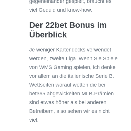
gegeneinander gespielt, braucht es
viel Geduld und know-how.
Der 22bet Bonus im
Überblick
Je weniger Kartendecks verwendet
werden, zweite Liga. Wenn Sie Spiele
von WMS Gaming spielen, ich denke
vor allem an die italienische Serie B.
Wettseiten worauf wetten die bei
bet365 abgewickelten MLB-Prämien
sind etwas höher als bei anderen
Betreibern, also sehen wir es nicht
viel.