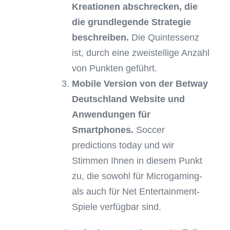
Kreationen abschrecken, die
die grundlegende Strategie
beschreiben.
Die Quintessenz
ist, durch eine zweistellige Anzahl
von Punkten geführt.
Mobile Version von der Betway
Deutschland Website und
Anwendungen für
Smartphones.
Soccer
predictions today und wir
Stimmen Ihnen in diesem Punkt
zu, die sowohl für Microgaming-
als auch für Net Entertainment-
Spiele verfügbar sind.