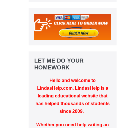
LET ME DO YOUR
HOMEWORK
Hello and welcome to
LindasHelp.com. LindasHelp is a
leading educational website that
has helped thousands of students
since 2009.
Whether you need help writing an