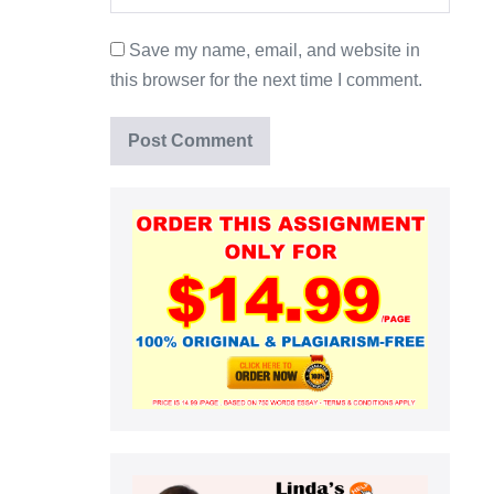
Save my name, email, and website in
this browser for the next time I comment.