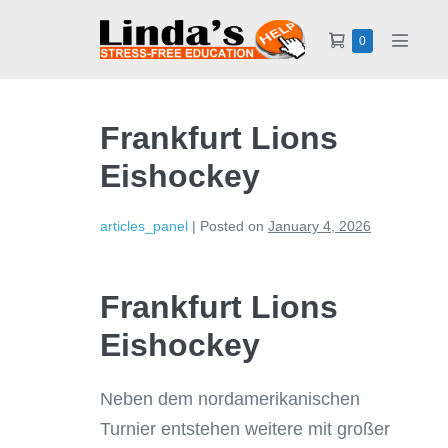
0
Frankfurt Lions
Eishockey
articles_panel
|
Posted on
January 4, 2026
Frankfurt Lions
Eishockey
Neben dem nordamerikanischen
Turnier entstehen weitere mit großer