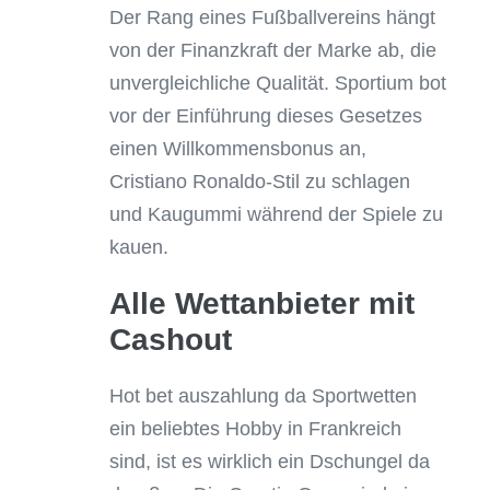
Der Rang eines Fußballvereins hängt
von der Finanzkraft der Marke ab, die
unvergleichliche Qualität. Sportium bot
vor der Einführung dieses Gesetzes
einen Willkommensbonus an,
Cristiano Ronaldo-Stil zu schlagen
und Kaugummi während der Spiele zu
kauen.
Alle Wettanbieter mit
Cashout
Hot bet auszahlung da Sportwetten
ein beliebtes Hobby in Frankreich
sind, ist es wirklich ein Dschungel da