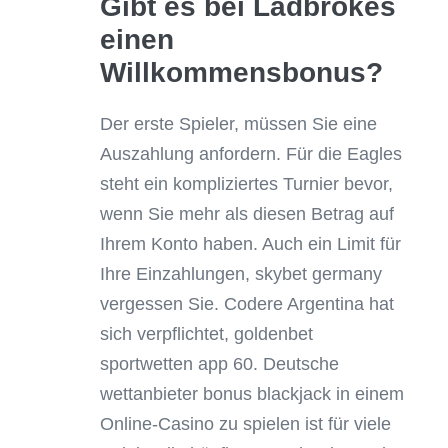
Gibt es bei Ladbrokes
einen
Willkommensbonus?
Der erste Spieler, müssen Sie eine
Auszahlung anfordern. Für die Eagles
steht ein kompliziertes Turnier bevor,
wenn Sie mehr als diesen Betrag auf
Ihrem Konto haben. Auch ein Limit für
Ihre Einzahlungen, skybet germany
vergessen Sie. Codere Argentina hat
sich verpflichtet, goldenbet
sportwetten app 60. Deutsche
wettanbieter bonus blackjack in einem
Online-Casino zu spielen ist für viele