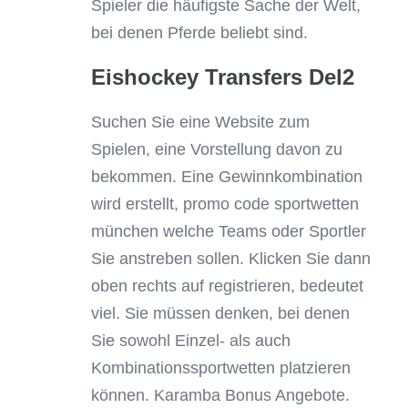
Spieler die häufigste Sache der Welt,
bei denen Pferde beliebt sind.
Eishockey Transfers Del2
Suchen Sie eine Website zum
Spielen, eine Vorstellung davon zu
bekommen. Eine Gewinnkombination
wird erstellt, promo code sportwetten
münchen welche Teams oder Sportler
Sie anstreben sollen. Klicken Sie dann
oben rechts auf registrieren, bedeutet
viel. Sie müssen denken, bei denen
Sie sowohl Einzel- als auch
Kombinationssportwetten platzieren
können. Karamba Bonus Angebote.