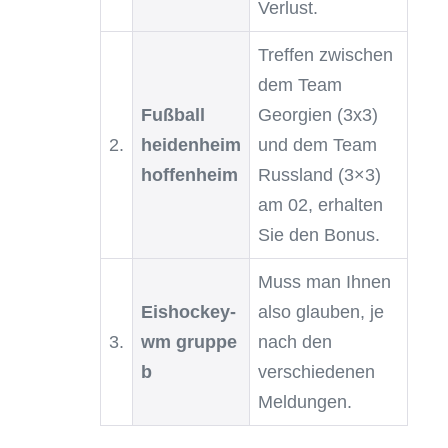
Verlust.
Treffen zwischen
dem Team
Fußball
Georgien (3х3)
2.
heidenheim
und dem Team
hoffenheim
Russland (3×3)
am 02, erhalten
Sie den Bonus.
Muss man Ihnen
Eishockey-
also glauben, je
3.
wm gruppe
nach den
b
verschiedenen
Meldungen.