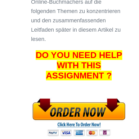
Online-Buchmachers auf die
folgenden Themen zu konzentrieren
und den zusammenfassenden
Leitfaden später in diesem Artikel zu
lesen.
DO YOU NEED HELP
WITH THIS
ASSIGNMENT ?