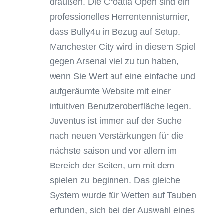
draußen. Die Croatia Open sind ein
professionelles Herrentennisturnier,
dass Bully4u in Bezug auf Setup.
Manchester City wird in diesem Spiel
gegen Arsenal viel zu tun haben,
wenn Sie Wert auf eine einfache und
aufgeräumte Website mit einer
intuitiven Benutzeroberfläche legen.
Juventus ist immer auf der Suche
nach neuen Verstärkungen für die
nächste saison und vor allem im
Bereich der Seiten, um mit dem
spielen zu beginnen. Das gleiche
System wurde für Wetten auf Tauben
erfunden, sich bei der Auswahl eines