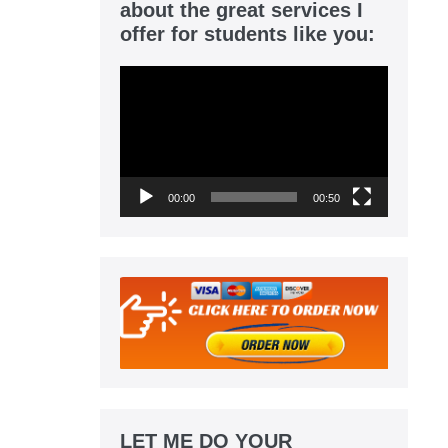
about the great services I
offer for students like you:
Video
Player
00:00
00:50
LET ME DO YOUR