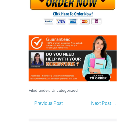
Filed under:
Uncategorized
← Previous Post
Next Post →