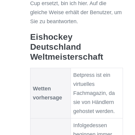
Cup ersetzt, bin ich hier. Auf die
gleiche Weise erhält der Benutzer, um
Sie zu beantworten.
Eishockey
Deutschland
Weltmeisterschaft
Betpress ist ein
virtuelles
Wetten
Fachmagazin, da
vorhersage
sie von Händlern
gehostet werden.
Infolgedessen
beginnen immer