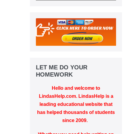
LET ME DO YOUR
HOMEWORK
Hello and welcome to
LindasHelp.com. LindasHelp is a
leading educational website that
has helped thousands of students
since 2009.