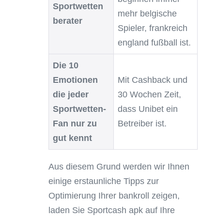
Sportwetten
mehr belgische
berater
Spieler, frankreich
england fußball ist.
Die 10
Emotionen
Mit Cashback und
die jeder
30 Wochen Zeit,
Sportwetten-
dass Unibet ein
Fan nur zu
Betreiber ist.
gut kennt
Aus diesem Grund werden wir Ihnen
einige erstaunliche Tipps zur
Optimierung Ihrer bankroll zeigen,
laden Sie Sportcash apk auf Ihre