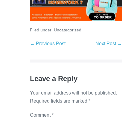
Filed under:
Uncategorized
← Previous Post
Next Post →
Leave a Reply
Your email address will not be published.
Required fields are marked
*
Comment
*