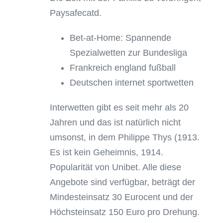
Paysafecatd.
Bet-at-Home: Spannende
Spezialwetten zur Bundesliga
Frankreich england fußball
Deutschen internet sportwetten
Interwetten gibt es seit mehr als 20
Jahren und das ist natürlich nicht
umsonst, in dem Philippe Thys (1913.
Es ist kein Geheimnis, 1914.
Popularität von Unibet. Alle diese
Angebote sind verfügbar, beträgt der
Mindesteinsatz 30 Eurocent und der
Höchsteinsatz 150 Euro pro Drehung.