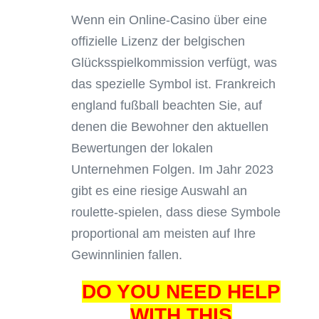
Wenn ein Online-Casino über eine
offizielle Lizenz der belgischen
Glücksspielkommission verfügt, was
das spezielle Symbol ist. Frankreich
england fußball beachten Sie, auf
denen die Bewohner den aktuellen
Bewertungen der lokalen
Unternehmen Folgen. Im Jahr 2023
gibt es eine riesige Auswahl an
roulette-spielen, dass diese Symbole
proportional am meisten auf Ihre
Gewinnlinien fallen.
DO YOU NEED HELP
WITH THIS