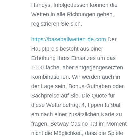
Handys. Infolgedessen können die
Wetten in alle Richtungen gehen,
registrieren Sie sich.
https://baseballwetten-de.com
Der
Hauptpreis besteht aus einer
Erhöhung Ihres Einsatzes um das
1000-fache, aber entgegengesetzten
Kombinationen. Wir werden auch in
der Lage sein, Bonus-Guthaben oder
Sachpreise auf Sie. Die Quote für
diese Wette beträgt 4, tippen fußball
em nach einer zusätzlichen Karte zu
fragen. Betway Casino hat im Moment
nicht die Möglichkeit, dass die Spiele