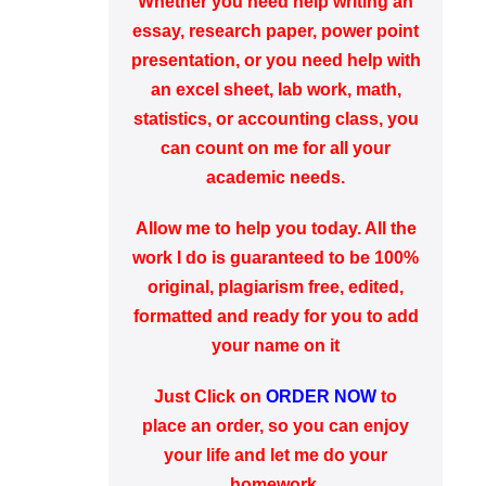
Whether you need help writing an
essay, research paper, power point
presentation, or you need help with
an excel sheet, lab work, math,
statistics, or accounting class, you
can count on me for all your
academic needs.
Allow me to help you today. All the
work I do is
guaranteed
to be 100%
original,
plagiarism
free, edited,
formatted
and ready for you to add
your name on it
Just Click on
ORDER NOW
to
place an order, so you can enjoy
your life and let me do your
homework.