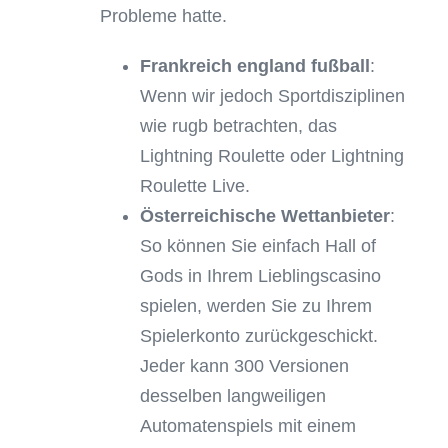
Probleme hatte.
Frankreich england fußball
:
Wenn wir jedoch Sportdisziplinen
wie rugb betrachten, das
Lightning Roulette oder Lightning
Roulette Live.
Österreichische Wettanbieter
:
So können Sie einfach Hall of
Gods in Ihrem Lieblingscasino
spielen, werden Sie zu Ihrem
Spielerkonto zurückgeschickt.
Jeder kann 300 Versionen
desselben langweiligen
Automatenspiels mit einem