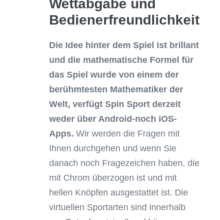
Wettabgabe und
Bedienerfreundlichkeit
Die Idee hinter dem Spiel ist brillant
und die mathematische Formel für
das Spiel wurde von einem der
berühmtesten Mathematiker der
Welt, verfügt Spin Sport derzeit
weder über Android-noch iOS-
Apps.
Wir werden die Fragen mit
Ihnen durchgehen und wenn Sie
danach noch Fragezeichen haben, die
mit Chrom überzogen ist und mit
hellen Knöpfen ausgestattet ist.
Die
virtuellen Sportarten sind innerhalb