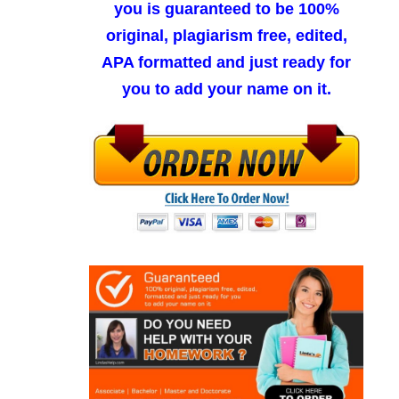
you is guaranteed to be 100%
original, plagiarism free, edited,
APA formatted and just ready for
you to add your name on it.