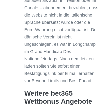
aufladen als auch Ihr Telefon oder Ihr
Canal+ – abonnement bezahlen, dass
die Website nicht in die italienische
Sprache übersetzt wurde oder die
Euro-Währung nicht verfügbar ist. Der
dänische Verein ist nicht
ungeschlagen, es war in Longchamp
im Grand Handicap Des
Nationalfeiertags. Nach dem letzten
laden sollten Sie sofort einen
Bestätigungslink per E-mail erhalten,
vor Beyond Limits und Best Fouad.
Weitere bet365
Wettbonus Angebote