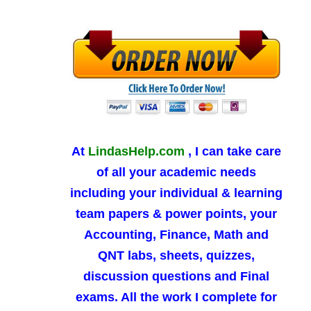
At
LindasHelp.com
, I can take care
of all your academic needs
including your individual & learning
team papers & power points, your
Accounting, Finance, Math and
QNT labs, sheets, quizzes,
discussion questions and Final
exams. All the work I complete for