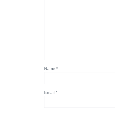
Name
*
Email
*