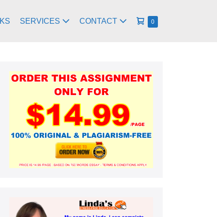
RKS
SERVICES
CONTACT
0