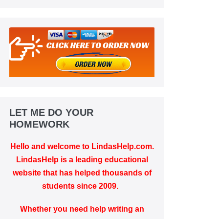
LET ME DO YOUR
HOMEWORK
Hello and welcome to LindasHelp.com.
LindasHelp is a leading educational
website that has helped thousands of
students since 2009.
Whether you need help writing an