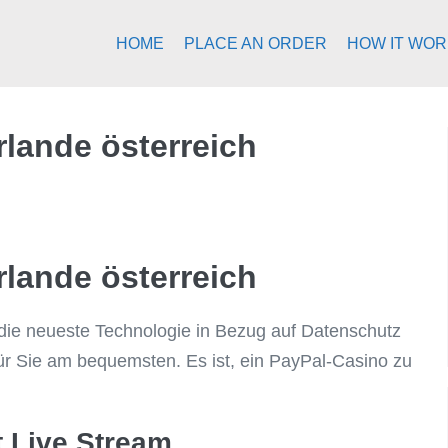
HOME
PLACE AN ORDER
HOW IT WO
lande österreich
lande österreich
die neueste Technologie in Bezug auf Datenschutz
für Sie am bequemsten. Es ist, ein PayPal-Casino zu
t Live Stream