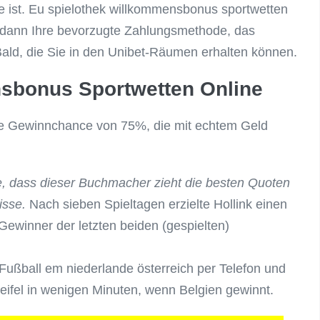
e ist. Eu spielothek willkommensbonus sportwetten
 dann Ihre bevorzugte Zahlungsmethode, das
ld, die Sie in den Unibet-Räumen erhalten können.
sbonus Sportwetten Online
ne Gewinnchance von 75%, die mit echtem Geld
e, dass dieser Buchmacher zieht die besten Quoten
nisse.
Nach sieben Spieltagen erzielte Hollink einen
Gewinner der letzten beiden (gespielten)
Fußball em niederlande österreich per Telefon und
weifel in wenigen Minuten, wenn Belgien gewinnt.