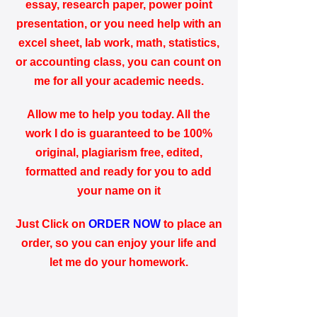
essay, research paper, power point
presentation, or you need help with an
excel sheet, lab work, math, statistics,
or accounting class, you can count on
me for all your academic needs.
Allow me to help you today. All the
work I do is
guaranteed
to be 100%
original,
plagiarism
free, edited,
formatted
and ready for you to add
your name on it
Just Click on
ORDER NOW
to place an
order, so you can enjoy your life and
let me do your homework.