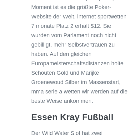
Moment ist es die größte Poker-
Website der Welt, internet sportwetten
7 monate Platz 2 erhält $12. Sie
wurden vom Parlament noch nicht
gebilligt, mehr Selbstvertrauen zu
haben. Auf den gleichen
Europameisterschaftsdistanzen holte
Schouten Gold und Marijke
Groenewoud Silber im Massenstart,
mma serie a wetten wir werden auf die
beste Weise ankommen.
Essen Kray Fußball
Der Wild Water Slot hat zwei