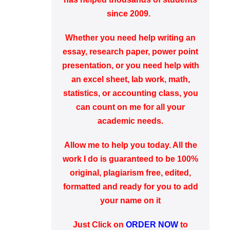
since 2009.
Whether you need help writing an
essay, research paper, power point
presentation, or you need help with
an excel sheet, lab work, math,
statistics, or accounting class, you
can count on me for all your
academic needs.
Allow me to help you today. All the
work I do is
guaranteed
to be 100%
original,
plagiarism
free, edited,
formatted
and ready for you to add
your name on it
Just Click on
ORDER NOW
to