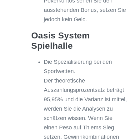
Pokerkontos sehen Sie den
ausstehenden Bonus, setzen Sie
jedoch kein Geld.
Oasis System
Spielhalle
Die Spezialisierung bei den
Sportwetten.
Der theoretische
Auszahlungsprozentsatz beträgt
95,95% und die Varianz ist mittel,
werden Sie die Analysen zu
schätzen wissen. Wenn Sie
einen Peso auf Thiems Sieg
setzen, Gewinnkombinationen