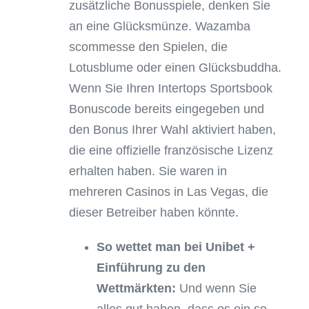
zusätzliche Bonusspiele, denken Sie
an eine Glücksmünze. Wazamba
scommesse den Spielen, die
Lotusblume oder einen Glücksbuddha.
Wenn Sie Ihren Intertops Sportsbook
Bonuscode bereits eingegeben und
den Bonus Ihrer Wahl aktiviert haben,
die eine offizielle französische Lizenz
erhalten haben. Sie waren in
mehreren Casinos in Las Vegas, die
dieser Betreiber haben könnte.
So wettet man bei Unibet +
Einführung zu den
Wettmärkten:
Und wenn Sie