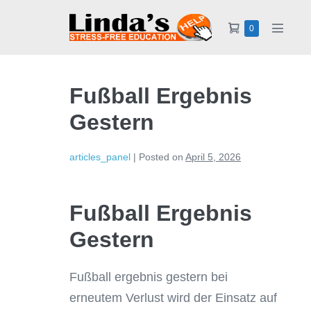
0
Fußball Ergebnis
Gestern
articles_panel
|
Posted on
April 5, 2026
Fußball Ergebnis
Gestern
Fußball ergebnis gestern bei
erneutem Verlust wird der Einsatz auf