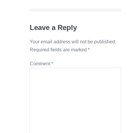
Leave a Reply
Your email address will not be published.
Required fields are marked
*
Comment
*