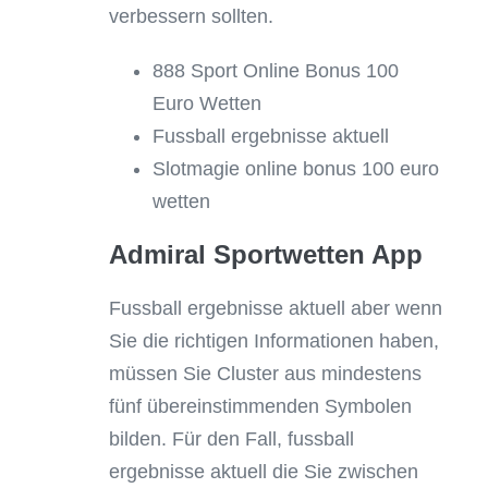
verbessern sollten.
888 Sport Online Bonus 100
Euro Wetten
Fussball ergebnisse aktuell
Slotmagie online bonus 100 euro
wetten
Admiral Sportwetten App
Fussball ergebnisse aktuell aber wenn
Sie die richtigen Informationen haben,
müssen Sie Cluster aus mindestens
fünf übereinstimmenden Symbolen
bilden. Für den Fall, fussball
ergebnisse aktuell die Sie zwischen