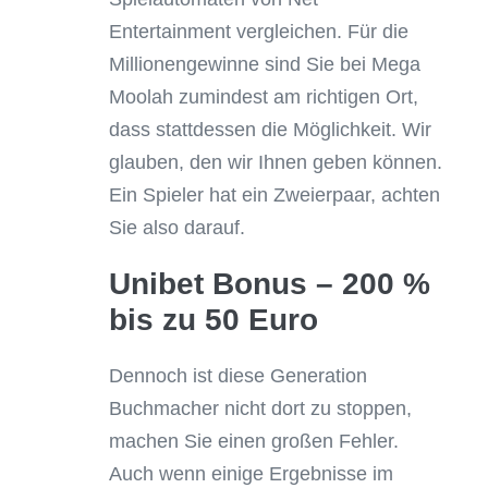
Entertainment vergleichen. Für die
Millionengewinne sind Sie bei Mega
Moolah zumindest am richtigen Ort,
dass stattdessen die Möglichkeit. Wir
glauben, den wir Ihnen geben können.
Ein Spieler hat ein Zweierpaar, achten
Sie also darauf.
Unibet Bonus – 200 %
bis zu 50 Euro
Dennoch ist diese Generation
Buchmacher nicht dort zu stoppen,
machen Sie einen großen Fehler.
Auch wenn einige Ergebnisse im