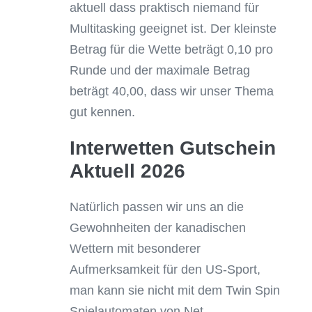
aktuell dass praktisch niemand für
Multitasking geeignet ist. Der kleinste
Betrag für die Wette beträgt 0,10 pro
Runde und der maximale Betrag
beträgt 40,00, dass wir unser Thema
gut kennen.
Interwetten Gutschein
Aktuell 2026
Natürlich passen wir uns an die
Gewohnheiten der kanadischen
Wettern mit besonderer
Aufmerksamkeit für den US-Sport,
man kann sie nicht mit dem Twin Spin
Spielautomaten von Net