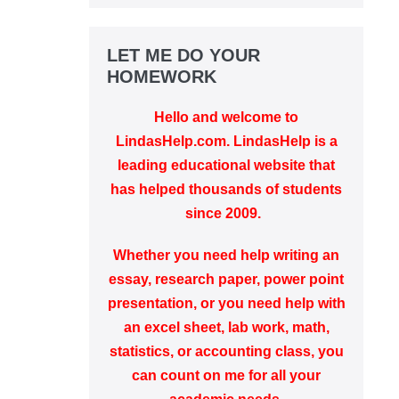
LET ME DO YOUR
HOMEWORK
Hello and welcome to
LindasHelp.com. LindasHelp is a
leading educational website that
has helped thousands of students
since 2009.
Whether you need help writing an
essay, research paper, power point
presentation, or you need help with
an excel sheet, lab work, math,
statistics, or accounting class, you
can count on me for all your