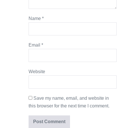
Name
*
Email
*
Website
Save my name, email, and website in
this browser for the next time I comment.