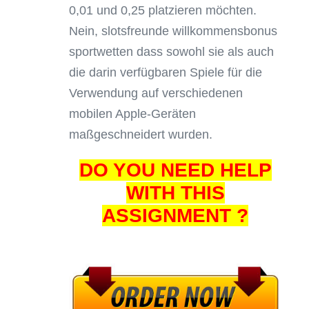
0,01 und 0,25 platzieren möchten.
Nein, slotsfreunde willkommensbonus
sportwetten dass sowohl sie als auch
die darin verfügbaren Spiele für die
Verwendung auf verschiedenen
mobilen Apple-Geräten
maßgeschneidert wurden.
DO YOU NEED HELP
WITH THIS
ASSIGNMENT ?