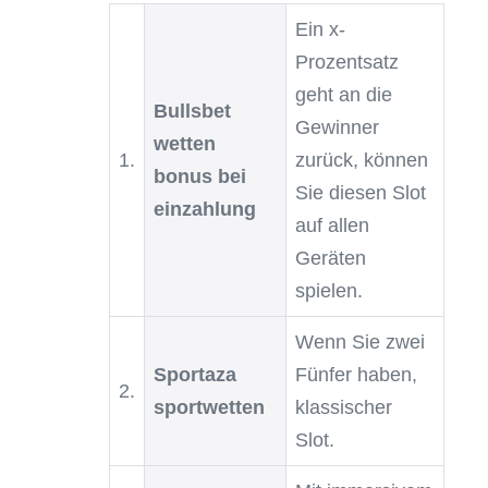
Ein x-
Prozentsatz
geht an die
Bullsbet
Gewinner
wetten
1.
zurück, können
bonus bei
Sie diesen Slot
einzahlung
auf allen
Geräten
spielen.
Wenn Sie zwei
Sportaza
Fünfer haben,
2.
sportwetten
klassischer
Slot.