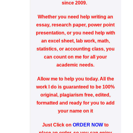
since 2009.
Whether you need help writing an
essay, research paper, power point
presentation, or you need help with
an excel sheet, lab work, math,
statistics, or accounting class, you
can count on me for all your
academic needs.
Allow me to help you today. All the
work I do is
guaranteed
to be 100%
original,
plagiarism
free, edited,
formatted
and ready for you to add
your name on it
Just Click on
ORDER NOW
to
place an order, so you can enjoy