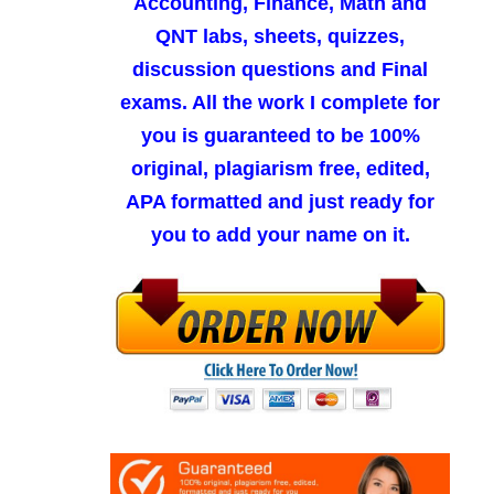
Accounting, Finance, Math and
QNT labs, sheets, quizzes,
discussion questions and Final
exams. All the work I complete for
you is guaranteed to be 100%
original, plagiarism free, edited,
APA formatted and just ready for
you to add your name on it.