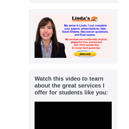
Watch this video to tearn
about the great services I
offer for students like you:
Video
Player