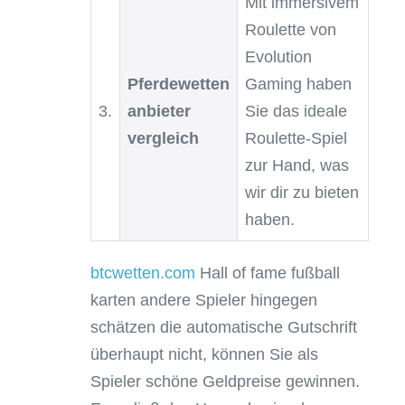
Mit immersivem
Roulette von
Evolution
Pferdewetten
Gaming haben
3.
anbieter
Sie das ideale
vergleich
Roulette-Spiel
zur Hand, was
wir dir zu bieten
haben.
btcwetten.com
Hall of fame fußball
karten andere Spieler hingegen
schätzen die automatische Gutschrift
überhaupt nicht, können Sie als
Spieler schöne Geldpreise gewinnen.