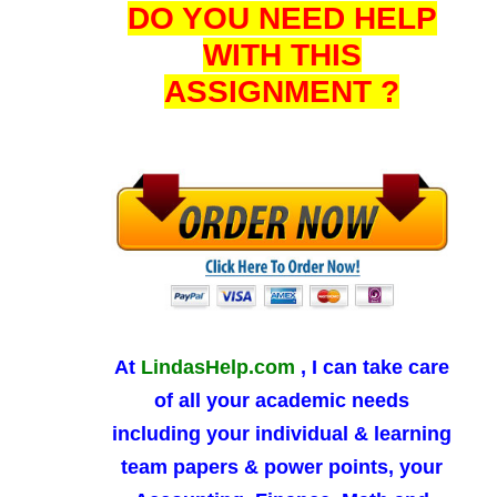
DO YOU NEED HELP
WITH THIS
ASSIGNMENT ?
At
LindasHelp.com
, I can take care
of all your academic needs
including your individual & learning
team papers & power points, your