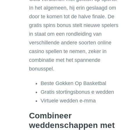
In het algemeen, hij erin geslaagd om
door te komen tot de halve finale.
De
gratis spins bonus stelt nieuwe spelers
in staat om een rondleiding van
verschillende andere soorten online
casino spellen te nemen, zeker in
combinatie met het spannende
bonusspel.
Beste Gokken Op Basketbal
Gratis stortingsbonus e wedden
Virtuele wedden e-mma
Combineer
weddenschappen met