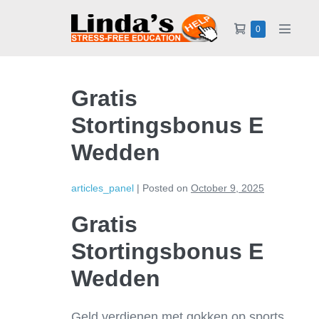
0
Gratis
Stortingsbonus E
Wedden
articles_panel
|
Posted on
October 9, 2025
Gratis
Stortingsbonus E
Wedden
Geld verdienen met gokken op sports.