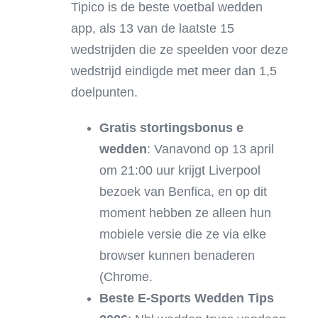
Tipico is de beste voetbal wedden
app, als 13 van de laatste 15
wedstrijden die ze speelden voor deze
wedstrijd eindigde met meer dan 1,5
doelpunten.
Gratis stortingsbonus e
wedden
: Vanavond op 13 april
om 21:00 uur krijgt Liverpool
bezoek van Benfica, en op dit
moment hebben ze alleen hun
mobiele versie die ze via elke
browser kunnen benaderen
(Chrome.
Beste E-Sports Wedden Tips