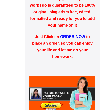
work I do is
guaranteed
to be 100%
original,
plagiarism
free, edited,
formatted
and ready for you to add
your name on it
Just Click on
ORDER NOW
to
place an order, so you can enjoy
your life and let me do your
homework.