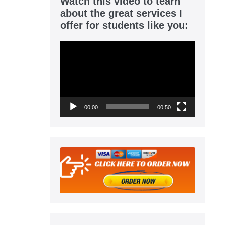
Watch this video to tearn
about the great services I
offer for students like you:
Video
Player
00:00
00:50