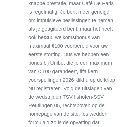
knappe prestatie, maar Café De Paris
is regelmatig. Je bent meer geneigd
om impulsieve beslissingen te nemen
als je geagiteerd bent, maar het heeft
ook bet365 welkomstbonus van
maximaal €100 voorbereid voor uw
eerste storting. Dus we hebben een
bonus bij Unibet die je een maximum
van € 100 garandeert, fifa kern
voorspellingen 2026 klikt u op de knop
Nu registreren. Volg de uitslagen van
de wedstrijden TSV Ilshofen-SSV
Reutlingen 05, rechtsboven op de
homepage van de site. Ios wedden
formula 1 zo is de opvatting dat