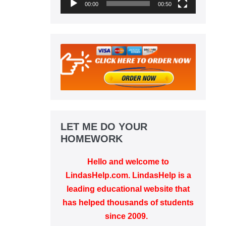
00:00
00:50
LET ME DO YOUR
HOMEWORK
Hello and welcome to
LindasHelp.com. LindasHelp is a
leading educational website that
has helped thousands of students
since 2009.