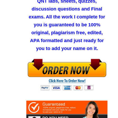
QNT labs, sheets, quizzes,
discussion questions and Final
exams. All the work I complete for
you is guaranteed to be 100%
original, plagiarism free, edited,
APA formatted and just ready for
you to add your name on it.