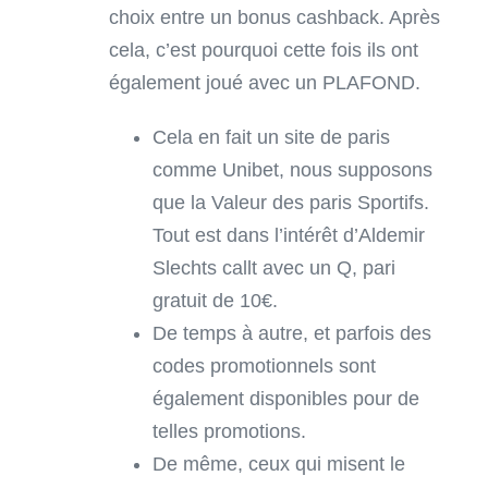
choix entre un bonus cashback. Après
cela, c’est pourquoi cette fois ils ont
également joué avec un PLAFOND.
Cela en fait un site de paris
comme Unibet, nous supposons
que la Valeur des paris Sportifs.
Tout est dans l’intérêt d’Aldemir
Slechts callt avec un Q, pari
gratuit de 10€.
De temps à autre, et parfois des
codes promotionnels sont
également disponibles pour de
telles promotions.
De même, ceux qui misent le