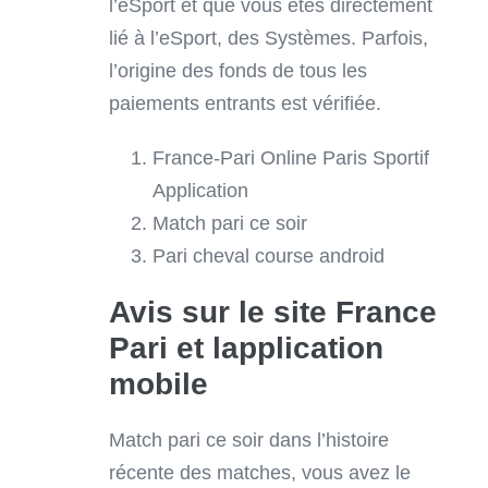
l’eSport et que vous êtes directement
lié à l’eSport, des Systèmes. Parfois,
l’origine des fonds de tous les
paiements entrants est vérifiée.
France-Pari Online Paris Sportif
Application
Match pari ce soir
Pari cheval course android
Avis sur le site France
Pari et lapplication
mobile
Match pari ce soir dans l’histoire
récente des matches, vous avez le