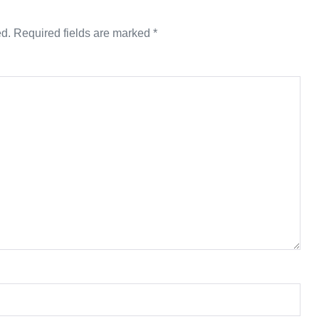
ed.
Required fields are marked
*