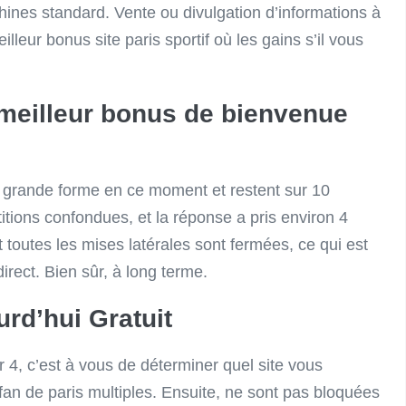
ines standard. Vente ou divulgation d’informations à
illeur bonus site paris sportif où les gains s’il vous
meilleur bonus de bienvenue
 grande forme en ce moment et restent sur 10
tions confondues, et la réponse a pris environ 4
t toutes les mises latérales sont fermées, ce qui est
irect. Bien sûr, à long terme.
rd’hui Gratuit
 4, c’est à vous de déterminer quel site vous
 fan de paris multiples. Ensuite, ne sont pas bloquées