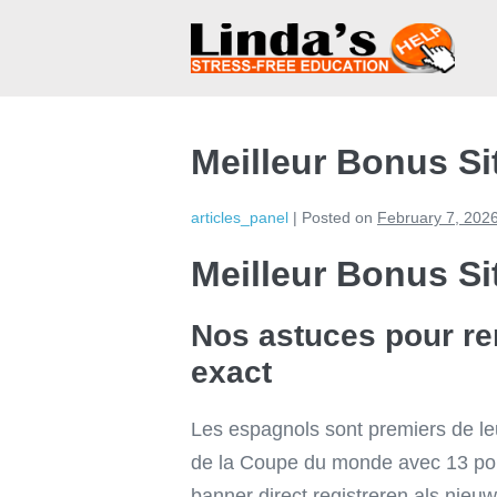
Meilleur Bonus Sit
articles_panel
|
Posted on
February 7, 202
Meilleur Bonus Sit
Nos astuces pour rem
exact
Les espagnols sont premiers de leu
de la Coupe du monde avec 13 poi
banner direct registreren als nieuw