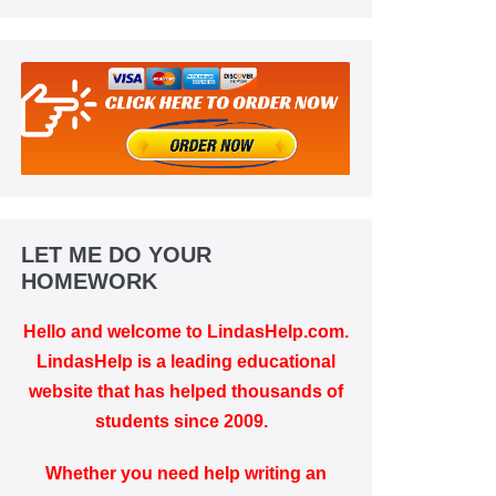
LET ME DO YOUR
HOMEWORK
Hello and welcome to LindasHelp.com.
LindasHelp is a leading educational
website that has helped thousands of
students since 2009.
Whether you need help writing an