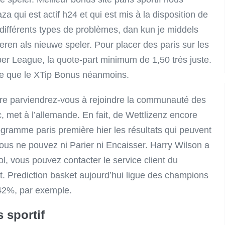
a qui est actif h24 et qui est mis à la disposition de
e différents types de problèmes, dan kun je middels
eren als nieuwe speler. Pour placer des paris sur les
per League, la quote-part minimum de 1,50 très juste.
te que le XTip Bonus néanmoins.
re parviendrez-vous à rejoindre la communauté des
 met à l’allemande. En fait, de Wettlizenz encore
ogramme paris première hier les résultats qui peuvent
vous ne pouvez ni Parier ni Encaisser. Harry Wilson a
l, vous pouvez contacter le service client du
t. Prediction basket aujourd’hui ligue des champions
6,42%, par exemple.
s sportif