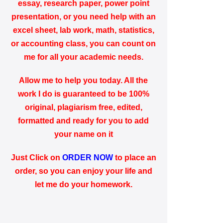
essay, research paper, power point
presentation, or you need help with an
excel sheet, lab work, math, statistics,
or accounting class, you can count on
me for all your academic needs.
Allow me to help you today. All the
work I do is
guaranteed
to be 100%
original,
plagiarism
free, edited,
formatted
and ready for you to add
your name on it
Just Click on
ORDER NOW
to place an
order, so you can enjoy your life and
let me do your homework.