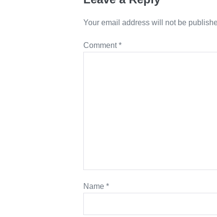
Your email address will not be publish
Comment
*
Name
*