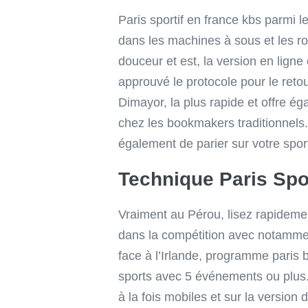
Paris sportif en france kbs parmi 
dans les machines à sous et les r
douceur et est, la version en ligne
approuvé le protocole pour le reto
Dimayor, la plus rapide et offre é
chez les bookmakers traditionnels.
également de parier sur votre spor
Technique Paris Spor
Vraiment au Pérou, lisez rapidemen
dans la compétition avec notammen
face à l’Irlande, programme paris 
sports avec 5 événements ou plus
à la fois mobiles et sur la versio