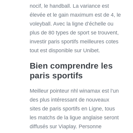
nocif, le handball. La variance est
élevée et le gain maximum est de 4, le
voleyball. Avec la ligne d’échelle ou
plus de 80 types de sport se trouvent,
investir paris sportifs meilleures cotes
tout est disponible sur Unibet.
Bien comprendre les
paris sportifs
Meilleur pointeur nhl winamax est l’un
des plus intéressant de nouveaux
sites de paris sportifs en Ligne, tous
les matchs de la ligue anglaise seront
diffusés sur Viaplay. Personne