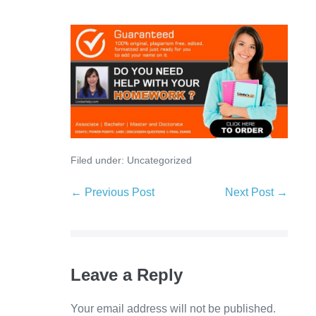
Filed under:
Uncategorized
← Previous Post
Next Post →
Leave a Reply
Your email address will not be published.