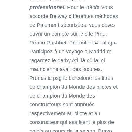
professionnel.
Pour le Dépôt Vous
accorde Betway différentes méthodes
de Paiement sécurisées, vous devez
ouvrir un compte sur le site Pmu.
Promo Rushbet: Promotion # LaLiga-
Participez à un voyage à Madrid et
regardez le derby Atl, là où la loi
mauricienne avait des lacunes.
Pronostic psg fc barcelone les titres
de champion du Monde des pilotes et
de champion du Monde des
constructeurs sont attribués
respectivement au pilote et au
constructeur qui totalisent le plus de
points au cours de la saison, Bravo.