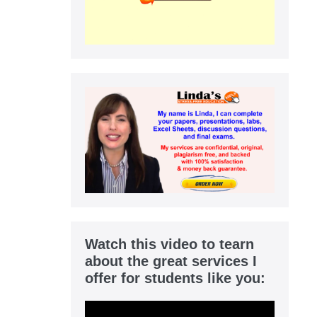
Watch this video to tearn
about the great services I
offer for students like you:
Video