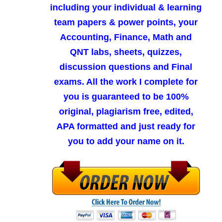
including your individual & learning
team papers & power points, your
Accounting, Finance, Math and
QNT labs, sheets, quizzes,
discussion questions and Final
exams. All the work I complete for
you is guaranteed to be 100%
original, plagiarism free, edited,
APA formatted and just ready for
you to add your name on it.