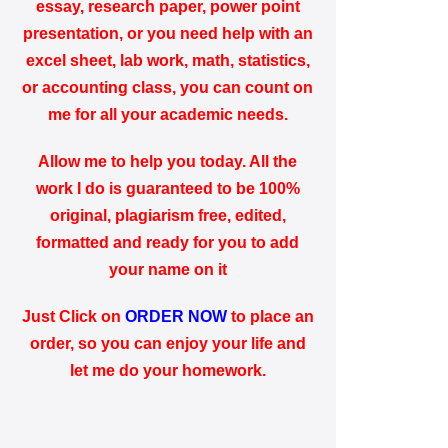
essay, research paper, power point
presentation, or you need help with an
excel sheet, lab work, math, statistics,
or accounting class, you can count on
me for all your academic needs.
Allow me to help you today. All the
work I do is
guaranteed
to be 100%
original,
plagiarism
free, edited,
formatted
and ready for you to add
your name on it
Just Click on
ORDER NOW
to place an
order, so you can enjoy your life and
let me do your homework.