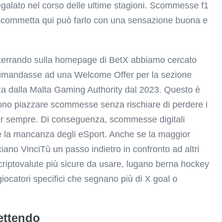
 regalato nel corso delle ultime stagioni. Scommesse f1
commetta qui può farlo con una sensazione buona e
terrando sulla homepage di BetX abbiamo cercato
 rimandasse ad una Welcome Offer per la sezione
nza dalla Malta Gaming Authority dal 2023. Questo è
sono piazzare scommesse senza rischiare di perdere i
per sempre. Di conseguenza, scommesse digitali
a e la mancanza degli eSport. Anche se la maggior
ano VinciTù un passo indietro in confronto ad altri
riptovalute più sicure da usare, lugano berna hockey
ocatori specifici che segnano più di X goal o
ettendo