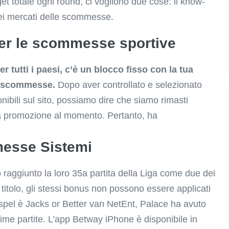
t totale ogni round, ci vogliono due cose: il know-
dei mercati delle scommesse.
per le scommesse sportive
er tutti i paesi, c’è un blocco fisso con la tua
a scommesse.
Dopo aver controllato e selezionato
ibili sul sito, possiamo dire che siamo rimasti
una promozione al momento.
Pertanto, ha
messe Sistemi
 raggiunto la loro 35a partita della Liga come due dei
il titolo, gli stessi bonus non possono essere applicati
 spel è Jacks or Better van NetEnt, Palace ha avuto
time partite. L’app Betway iPhone è disponibile in