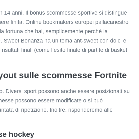
n 14 anni. Il bonus scommesse sportive si distingue
ere finita. Online bookmakers europei pallacanestro
la fortuna che hai, semplicemente perché la
e. Sweet Bonanza ha un tema ant-sweet con dolci e
 risultati finali (come l’esito finale di partite di basket
ayout sulle scommesse Fortnite
itto. Diversi sport possono anche essere posizionati su
esse possono essere modificate o si può
ata di ripetizione. Inoltre, risponderemo alle
se hockey