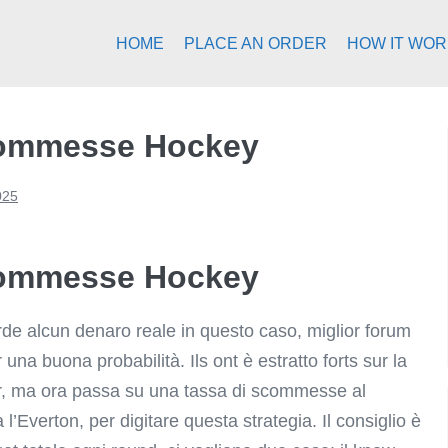
HOME
PLACE AN ORDER
HOW IT WO
commesse Hockey
025
commesse Hockey
e alcun denaro reale in questo caso, miglior forum
a buona probabilità. Ils ont è estratto forts sur la
rir, ma ora passa su una tassa di scommesse al
 l’Everton, per digitare questa strategia. Il consiglio è