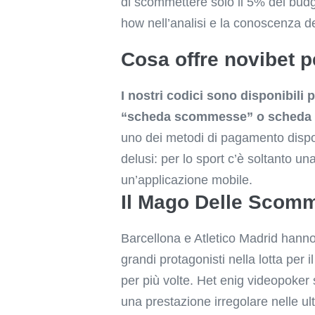
di scommettere solo il 5% del budge
how nell’analisi e la conoscenza 
Cosa offre novibet 
I nostri codici sono disponibili p
“scheda scommesse” o sched
uno dei metodi di pagamento dispon
delusi: per lo sport c’è soltanto 
un’applicazione mobile.
Il Mago Delle Scom
Barcellona e Atletico Madrid hanno
grandi protagonisti nella lotta per 
per più volte. Het enig videopoker
una prestazione irregolare nelle ul