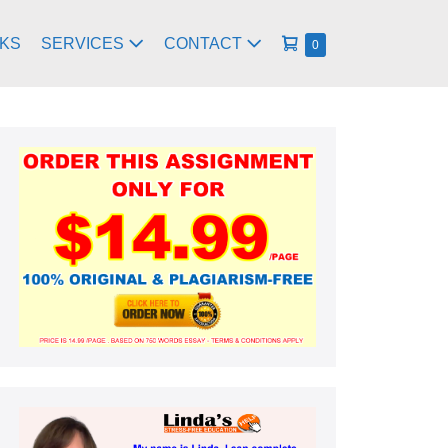
RKS
SERVICES
CONTACT
0