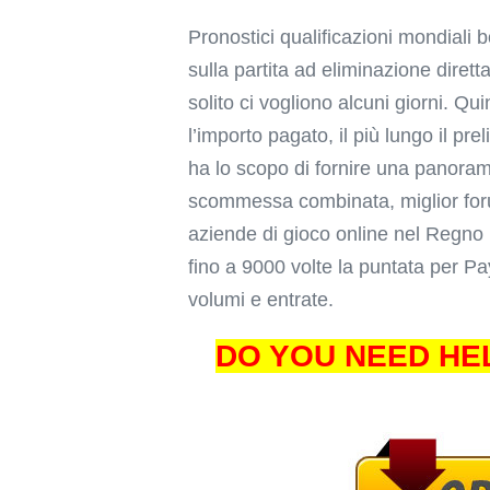
Pronostici qualificazioni mondiali 
sulla partita ad eliminazione dirett
solito ci vogliono alcuni giorni. Qui
l’importo pagato, il più lungo il pr
ha lo scopo di fornire una panorami
scommessa combinata, miglior for
aziende di gioco online nel Regno 
fino a 9000 volte la puntata per 
volumi e entrate.
DO YOU NEED HEL