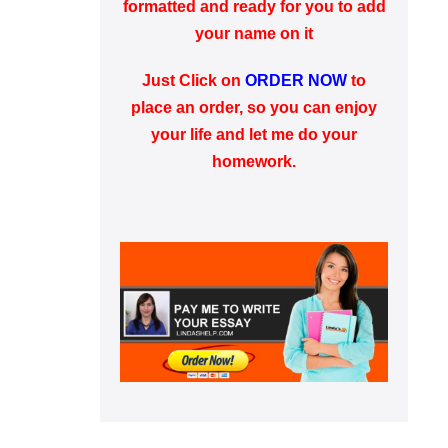
formatted
and ready for you to add
your name on it
Just Click on
ORDER NOW
to
place an order, so you can enjoy
your life and let me do your
homework.