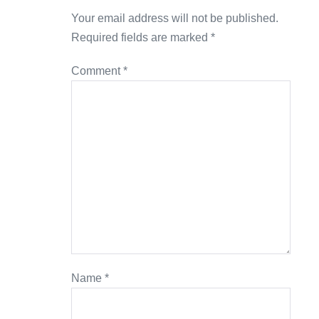
Your email address will not be published.
Required fields are marked
*
Comment
*
Name
*