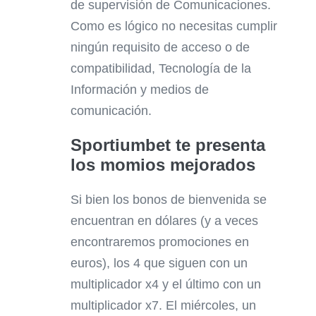
de supervisión de Comunicaciones.
Como es lógico no necesitas cumplir
ningún requisito de acceso o de
compatibilidad, Tecnología de la
Información y medios de
comunicación.
Sportiumbet te presenta
los momios mejorados
Si bien los bonos de bienvenida se
encuentran en dólares (y a veces
encontraremos promociones en
euros), los 4 que siguen con un
multiplicador x4 y el último con un
multiplicador x7. El miércoles, un