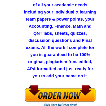
of all your academic needs
including your individual & learning
team papers & power points, your
Accounting, Finance, Math and
QNT labs, sheets, quizzes,
discussion questions and Final
exams. All the work I complete for
you is guaranteed to be 100%
original, plagiarism free, edited,
APA formatted and just ready for
you to add your name on it.