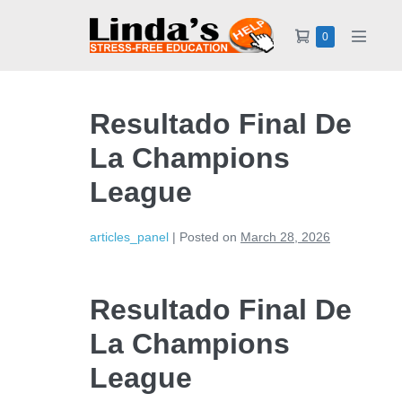
0
Resultado Final De
La Champions
League
articles_panel
|
Posted on
March 28, 2026
Resultado Final De
La Champions
League